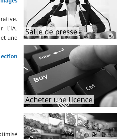
'images
rative.
 l'IA.
Salle de presse
 et une
lection
Acheter une licence
ptimisé