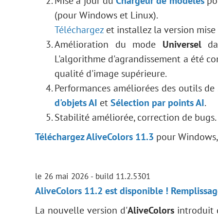
Mise à jour du
Chargeur de modèles
pou
(pour Windows et Linux).
Téléchargez
et installez la version mise
Amélioration du mode
Universel
dan
L'algorithme d'agrandissement a été co
qualité d'image supérieure.
Performances améliorées des outils de s
d'objets AI
et
Sélection par points AI
.
Stabilité améliorée, correction de bugs.
Téléchargez AliveColors 11.3
pour Windows, 
le 26 mai 2026 - build 11.2.5301
AliveColors 11.2 est disponible ! Remplissag
La nouvelle version d'
AliveColors
introduit 