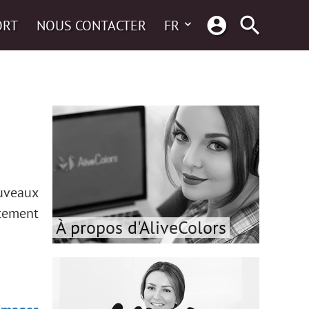
ORT
NOUS CONTACTER
FR
uveaux
itement
À propos d'AliveColors