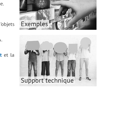
e.
Exemples
'objets
A.
t
et la
Support technique