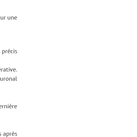
our une
 précis
rative.
euronal
ernière
s après