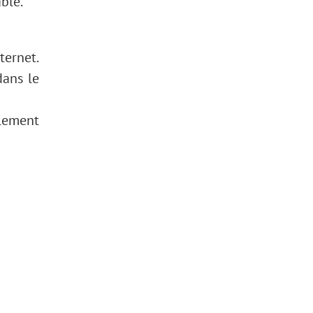
able.
ternet.
dans le
ilement