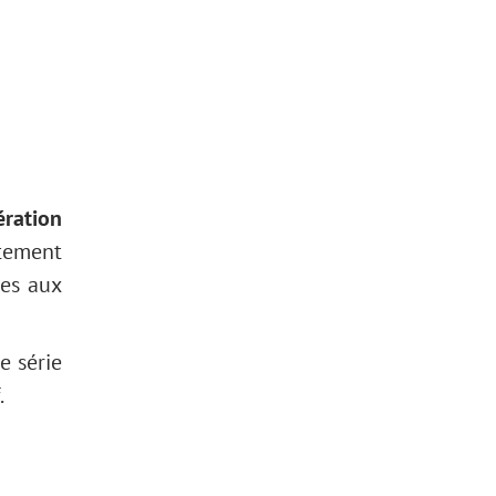
ration
ctement
ves aux
ne série
.