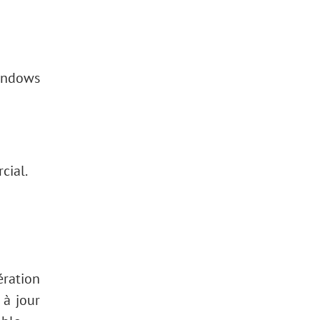
indows
cial.
ération
 à jour