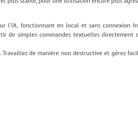
 et plus stable, pour une utilisation encore plus agré
r l'IA, fonctionnant en local et sans connexion In
rtir de simples commandes textuelles directement 
s
. Travaillez de manière non destructive et gérez fac