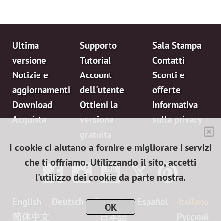
Ultima
Supporto
Sala Stampa
versione
Tutorial
Contatti
Notizie e
Account
Sconti e
aggiornamenti
dell'utente
offerte
Download
Ottieni la
Informativa
Acquista
versione
sulla privacy
gratuita
I cookie ci aiutano a fornire e migliorare i servizi
che ti offriamo. Utilizzando il sito, accetti
l'utilizzo dei cookie da parte nostra.
English
Deutsch
Français
Español
Italiano
OK
简体中文
日本語
Pусский