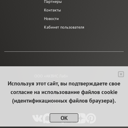
Партнеры
Контакты
Новости
Кабинет пользователя
ООО «АКВИС Лаб»
Используя этот сайт, вы подтверждаете свое
614015, Пермский край, г. Пермь,
согласие на использование файлов cookie
ул. Максима Горького, д.27
(идентификационных файлов браузера).
ИНН 5903056290
OK