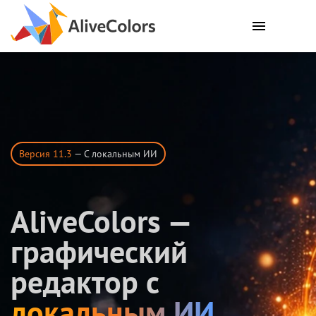
Версия 11.3
— C локальным ИИ
AliveColors —
графический
редактор с
локальным ИИ