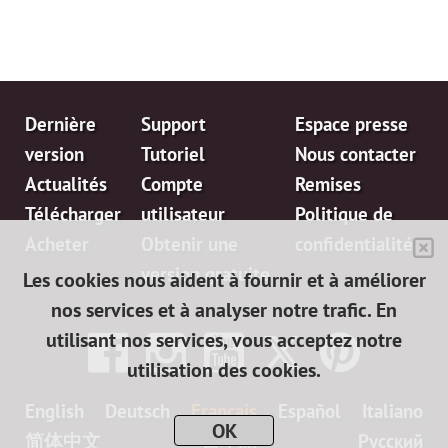
Dernière
Support
Espace presse
version
Tutoriel
Nous contacter
Actualités
Compte
Remises
Télécharger
utilisateur
Politique de
Acheter
Obtenir une
confidentialité
version gratuite
Les cookies nous aident à fournir et à améliorer
nos services et à analyser notre trafic. En
utilisant nos services, vous acceptez notre
utilisation des cookies.
English
Deutsch
Français
Español
Italiano
OK
简体中文
日本語
Pусский