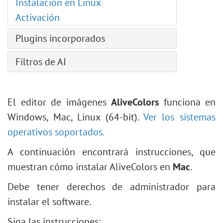
Instalación en Linux
Recortar imágenes
Activación
Procesamiento por lotes
Plugins incorporados
Combinar colores y Ecualización
Combinar imágenes: Efecto Emersión
AirBrush
Filtros de AI
Retrato de acuarela digital
Enhancer
Coloración de imágenes
Póster de acuarela con superhéroe
HDRFactory
Ampliación de imágenes
Dibujo de estilo cómico
LightShop
El editor de imágenes
AliveColors
funciona en
Eliminación de artefactos JPEG
Ilustración brillante
MakeUp
Windows, Mac, Linux (64-bit).
Ver los sistemas
Eliminación de desenfoque
Uso creativo de Tampón de clonar
NatureArt
operativos soportados.
Eliminación de ruido
Extraer una persona de una foto
Neon
A continuación encontrará instrucciones, que
Uso de Clave de croma
Noise Buster
muestran cómo instalar AliveColors en
Mac
.
Cambiar un fondo
Points
Debe tener derechos de administrador para
Partículas y líneas fluidas
SmartMask
instalar el software.
Obra de arte en colores pastel
Plugins artísticos
Siga las instrucciones: