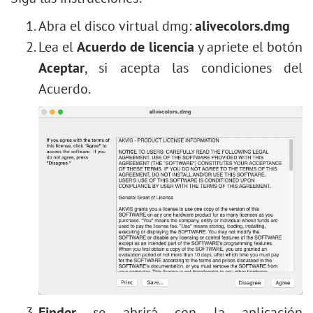
Efecto de pintura al óleo
Abra el disco virtual dmg:
alivecolors.dmg
Arte digital
Lea el
Acuerdo de licencia
y apriete el botón
Explosión de texto
Aceptar
, si acepta las condiciones del
Restauración de foto antigua
Acuerdo.
Efecto Paso alto
Filtros neuronales (AI)
Instalación en Windows
Instalación en Mac
Finder
se abrirá con la aplicación