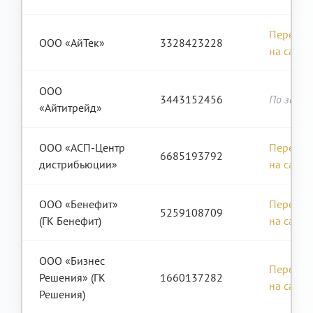
Перейти
ООО «АйТек»
3328423228
на сайт
ООО
3443152456
По запро
«Айтитрейд»
ООО «АСП-Центр
Перейти
6685193792
дистрибьюции»
на сайт
ООО «Бенефит»
Перейти
5259108709
(ГК Бенефит)
на сайт
ООО «Бизнес
Перейти
Решения» (ГК
1660137282
на сайт
Решения)