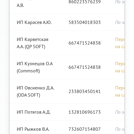
860223576239
По запро
А.В.
ИП Карасев А.Ю.
583504018303
По запро
ИП Карветская
Перейти
667471524838
А.А. (QP SOFT)
на сайт
ИП Кузнецов О.А
Перейти
667471524838
(Commsoft)
на сайт
ИП Овсиенко Д.А.
Перейти
233803450141
(ODA SOFT)
на сайт
ИП Потягов А.Д.
132810696173
По запро
ИП Рыжков В.А.
732607154807
По запро