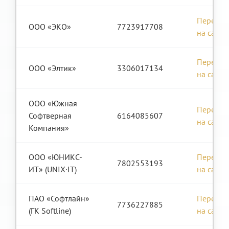
Перейти
ООО «ЭКО»
7723917708
на сайт
Перейти
ООО «Элтик»
3306017134
на сайт
ООО «Южная
Перейти
Софтверная
6164085607
на сайт
Компания»
ООО «ЮНИКС-
Перейти
7802553193
ИТ» (UNIX∙IT)
на сайт
ПАО «Софтлайн»
Перейти
7736227885
(ГК Softline)
на сайт