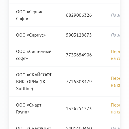
ООО «Сервис-
6829006326
По запро
Софт»
ООО «Сириус»
5903128875
По запро
ООО «Системный
Перейти
7733654906
софт»
на сайт
ООО «СКАЙСОФТ
Перейти
ВИКТОРИ» (ГК
7725808479
на сайт
Softline)
ООО «Смарт
Перейти
1326251273
Групп»
на сайт
ООО «СмартКом»
5401400460
По запро