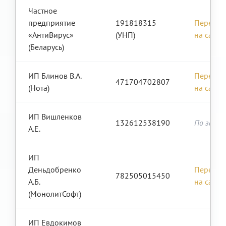
Частное
предприятие
191818315
Перейти
«АнтиВирус»
(УНП)
на сайт
(Беларусь)
ИП Блинов В.А.
Перейти
471704702807
(Нота)
на сайт
ИП Вишленков
132612538190
По запро
А.Е.
ИП
Деньдобренко
Перейти
782505015450
А.Б.
на сайт
(МонолитСофт)
ИП Евдокимов