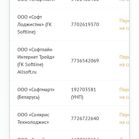
ООО «Софт
Перейти
Лоджистик» (ГК
7702619370
на сайт
Softline)
ООО «Софтлайн
Интернет Трейд»
Перейти
7736542069
(ГК Softline)
на сайт
Allsoft.ru
ООО «Софтмарт»
192703581
Перейти
(Беларусь)
(УНП)
на сайт
ООО «Солярис
Перейти
7726722640
Технолоджис»
на сайт