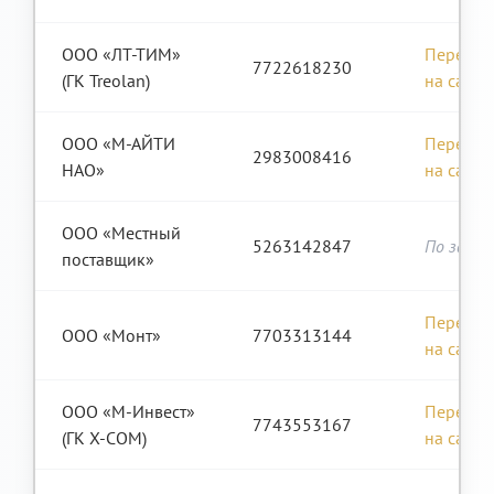
ООО «ЛТ-ТИМ»
Перейти
7722618230
(ГК Treolan)
на сайт
ООО «М-АЙТИ
Перейти
2983008416
НАО»
на сайт
ООО «Местный
5263142847
По запро
поставщик»
Перейти
ООО «Монт»
7703313144
на сайт
ООО «М-Инвест»
Перейти
7743553167
(ГК X-COM)
на сайт