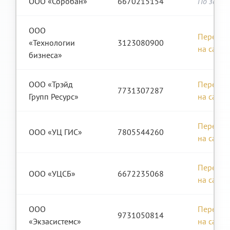
ООО «Соробан»
6670215154
По запро
ООО
Перейти
«Технологии
3123080900
на сайт
бизнеса»
ООО «Трэйд
Перейти
7731307287
Групп Ресурс»
на сайт
Перейти
ООО «УЦ ГИС»
7805544260
на сайт
Перейти
ООО «УЦСБ»
6672235068
на сайт
ООО
Перейти
9731050814
«Экзасистемс»
на сайт