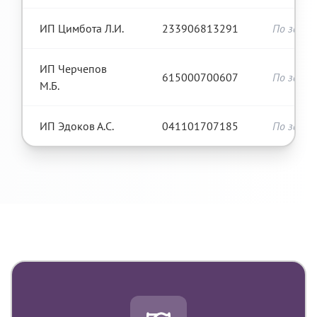
ИП Цимбота Л.И.
233906813291
По запро
ИП Черчепов
615000700607
По запро
М.Б.
ИП Эдоков А.С.
041101707185
По запро