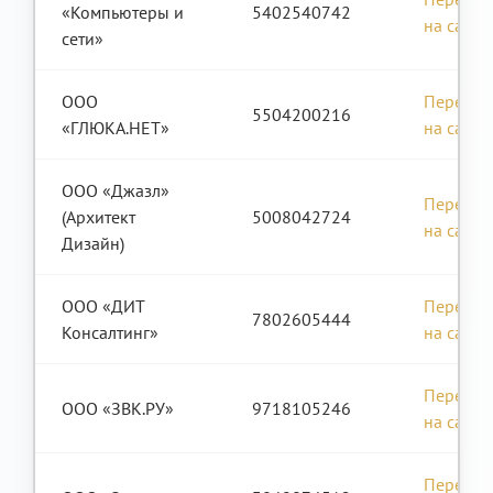
«Компьютеры и
5402540742
на сайт
сети»
ООО
Перейти
5504200216
«ГЛЮКА.НЕТ»
на сайт
ООО «Джазл»
Перейти
(Архитект
5008042724
на сайт
Дизайн)
ООО «ДИТ
Перейти
7802605444
Консалтинг»
на сайт
Перейти
ООО «ЗВК.РУ»
9718105246
на сайт
Перейти