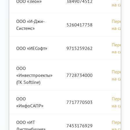
ООО «Зеон»
3849074512
на сайт
ООО «И-Джи-
Перейти
5260417758
Системс»
на сайт
Перейти
ООО «ИЕСофт»
9715259262
на сайт
ООО
Перейти
«Инвестпроекты»
7728734000
на сайт
(ГК Softline)
ООО
Перейти
7717770503
«ИнфоСАПР»
на сайт
ООО «ИТ
Перейти
7453176929
Дистрибуция»
на сайт