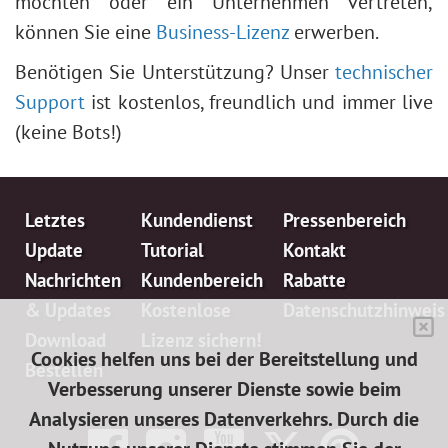
möchten oder ein Unternehmen vertreten,
können Sie eine
Business-Lizenz
erwerben.
Benötigen Sie Unterstützung? Unser
technischer
Support
ist kostenlos, freundlich und immer live
(keine Bots!)
Letztes
Kundendienst
Pressenbereich
Update
Tutorial
Kontakt
Nachrichten
Kundenbereich
Rabatte
& Updates
Kostenlose
Datenschutzhinweis
Download
Lizenz sichern!
Cookies helfen uns bei der Bereitstellung und
Bestellen
Verbesserung unserer Dienste sowie beim
Analysieren unseres Datenverkehrs. Durch die