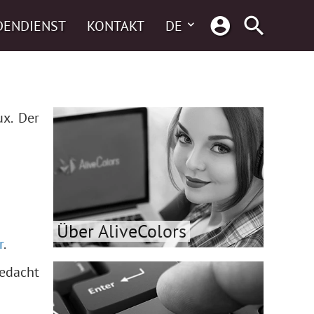
DENDIENST
KONTAKT
DE
x. Der
Über AliveColors
r
.
edacht