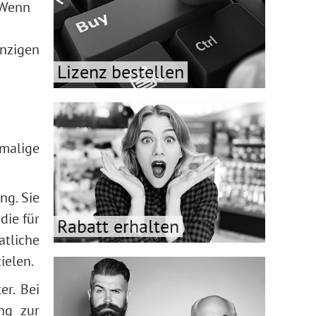
 Wenn
nzigen
Lizenz bestellen
nmalige
g. Sie
die für
Rabatt erhalten
atliche
ielen.
er. Bei
ng zur