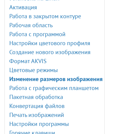
Портрет в стиле комикс
Активация
Создание своих кистей
Работа в закрытом контуре
Загрузка кистей ABR
Рабочая область
Редактор таблиц поиска
Работа с программой
Корректирующие слои II
Настройки цветового профиля
Корректирующие слои
Создание нового изображения
Кадрирование изображений
Формат AKVIS
Пакетная обработка
Цветовые режимы
Регулировки цвета и яркости
Изменение размеров изображения
Комбинирование: Встраивание
Работа с графическим планшетом
Портрет акварелью из фотографии
Пакетная обработка
Акварельный постер
Конвертация файлов
Рисунок в стиле комикс
Печать изображений
Создание спецэффектов
Настройки программы
Шедевр в пастельной технике
Горячие клавиши