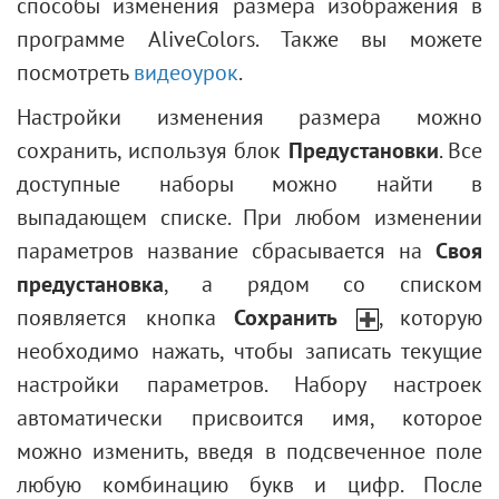
Гравировка на камне
способы изменения размера изображения в
Линия
Резкость
Эффект цифровых помех
программе AliveColors. Также вы можете
Редактирование контуров
Стилизация
Осветление темного снимка
посмотреть
видеоурок
.
Заливка фигур
Заливка текстурой
Коррекция лица и фигуры
Обводка фигур
Настройки изменения размера можно
Два ключа
Изменение погоды
сохранить, используя блок
Предустановки
. Все
Встроенные плагины
Черно-белая фотография
доступные наборы можно найти в
Внешние плагины
Улучшение портрета
выпадающем списке. При любом изменении
Создание валентинки
параметров название сбрасывается на
Своя
Портрет в стиле поп-арт
предустановка
, а рядом со списком
Портрет из снимков
появляется кнопка
Сохранить
,
которую
Обои "Книжная полка"
необходимо нажать, чтобы записать текущие
Эффект объемной мозаики
настройки параметров. Набору настроек
Капля росы
автоматически присвоится имя, которое
Многослойный текст
можно изменить, введя в подсвеченное поле
Фотография в ретро-стиле
любую комбинацию букв и цифр. После