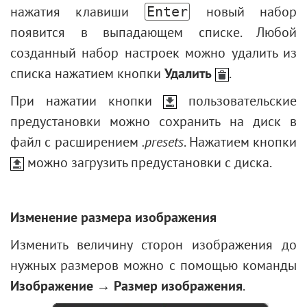
Старый снимок
нажатия клавиши
новый набор
Enter
Эффект фигурного размытия
появится в выпадающем списке. Любой
Тонирование фотографии
созданный набор настроек можно удалить из
Изменение цвета глаз
списка нажатием кнопки
Удалить
.
Убираем очки
При нажатии кнопки
пользовательские
Подбор помады
предустановки можно сохранить на диск в
Ретушь фотографии
файл с расширением
.presets
. Нажатием кнопки
можно загрузить предустановки с диска.
Изменение размера изображения
Изменить величину сторон изображения до
нужных размеров можно с помощью команды
Изображение → Размер изображения
.