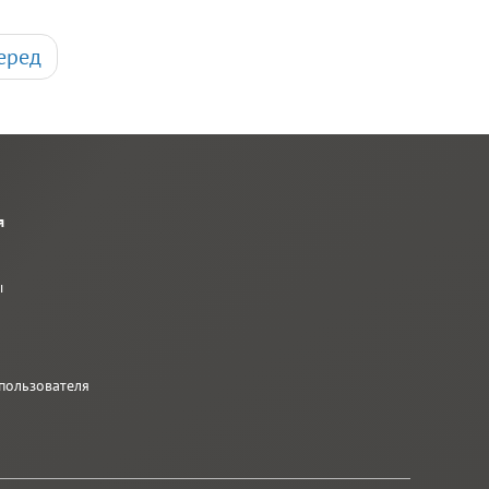
еред
я
ы
ы
пользователя