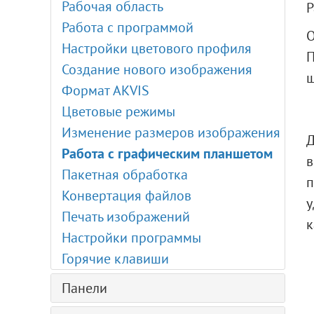
Рабочая область
Р
Редактор таблиц поиска
Работа с программой
О
Корректирующие слои II
Настройки цветового профиля
П
Корректирующие слои
Создание нового изображения
щ
Кадрирование изображений
Формат AKVIS
Пакетная обработка
Цветовые режимы
Регулировки цвета и яркости
Изменение размеров изображения
Д
Комбинирование: Встраивание
Работа с графическим планшетом
в
Портрет акварелью из фотографии
Пакетная обработка
Акварельный постер
Конвертация файлов
у
Рисунок в стиле комикс
Печать изображений
к
Создание спецэффектов
Настройки программы
Шедевр в пастельной технике
Горячие клавиши
Художественные плагины
Панели
Эффект масляной живописи
Цифровой рисунок
Навигатор