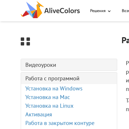
0
Решения
Воз
Р
Видеоуроки
р
Генерация изображений (ИИ)
Работа с программой
и
Раскрашивание (ИИ)
Установка на Windows
п
Текст по контуру
Установка на Mac
Т
Эффект Цифровые помехи
Установка на Linux
п
Портрет в стиле комикс
Активация
Создание своих кистей
Работа в закрытом контуре
Загрузка кистей ABR