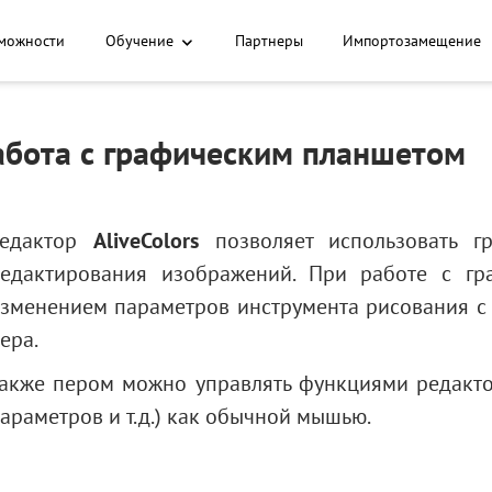
можности
Обучение
Партнеры
Импортозамещение
абота с графическим планшетом
Редактор
AliveColors
позволяет использовать г
едактирования изображений. При работе с г
зменением параметров инструмента рисования с
ера.
акже пером можно управлять функциями редактор
араметров и т.д.) как обычной мышью.