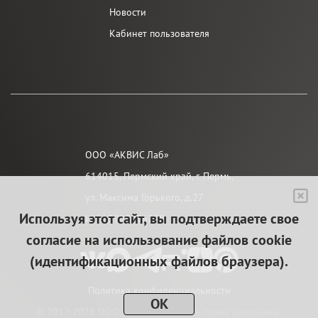
Новости
Кабинет пользователя
ООО «АКВИС Лаб»
614015, Пермский край, г. Пермь,
ул. Максима Горького, д.27
Используя этот сайт, вы подтверждаете свое
ИНН 5903056290
согласие на использование файлов cookie
(идентификационных файлов браузера).
Политика конфиденциальности
OK
© 2017-2026 ООО «АКВИС Лаб». Все права защищены.