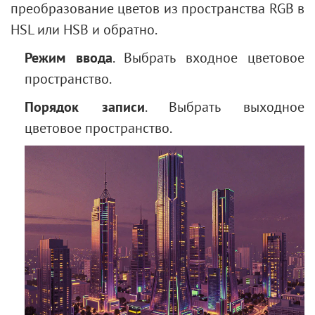
преобразование цветов из пространства RGB в
Черно-белая фотография
HSL или HSB и обратно.
Улучшение портрета
Создание валентинки
Режим ввода
. Выбрать входное цветовое
Портрет в стиле поп-арт
пространство.
Портрет из снимков
Порядок записи
. Выбрать выходное
Обои "Книжная полка"
цветовое пространство.
Эффект объемной мозаики
Капля росы
Многослойный текст
Фотография в ретро-стиле
Старый снимок
Эффект фигурного размытия
Тонирование фотографии
Изменение цвета глаз
Убираем очки