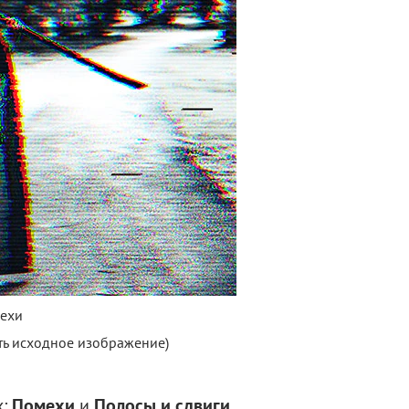
ехи
ть исходное изображение)
х:
Помехи
и
Полосы и сдвиги
.