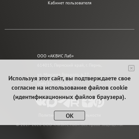
Кабинет пользователя
ООО «АКВИС Лаб»
614015, Пермский край, г. Пермь,
ул. Максима Горького, д.27
Используя этот сайт, вы подтверждаете свое
ИНН 5903056290
согласие на использование файлов cookie
(идентификационных файлов браузера).
OK
Политика конфиденциальности
© 2017-2026 ООО «АКВИС Лаб». Все права защищены.