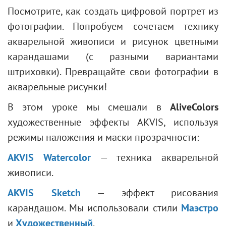
Коррекция оптических искажений
Рендеринг
Рука
Расширенные настройки
Частичное обесцвечивание
Посмотрите, как создать цифровой портрет из
Звезда
Предустановки
Тени и Блики
Лупа
Гравировка на камне
фотографии. Попробуем сочетаем технику
Линия
Резкость
Эффект цифровых помех
акварельной живописи и рисунок цветными
Редактирование контуров
Стилизация
Осветление темного снимка
карандашами (с разными вариантами
Заливка фигур
Заливка текстурой
Коррекция лица и фигуры
штриховки). Превращайте свои фотографии в
Обводка фигур
Два ключа
Изменение погоды
акварельные рисунки!
Встроенные плагины
Черно-белая фотография
В этом уроке мы смешали в
AliveColors
Внешние плагины
Улучшение портрета
художественные эффекты AKVIS, используя
Создание валентинки
режимы наложения и маски прозрачности:
Портрет в стиле поп-арт
AKVIS Watercolor
— техника акварельной
Портрет из снимков
живописи.
Обои "Книжная полка"
Эффект объемной мозаики
AKVIS Sketch
— эффект рисования
Капля росы
карандашом. Мы использовали стили
Маэстро
Многослойный текст
и
Художественный
.