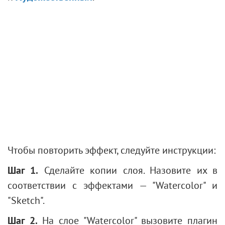
Фотография в ретро-стиле
Старый снимок
Эффект фигурного размытия
Тонирование фотографии
Изменение цвета глаз
Убираем очки
Подбор помады
Ретушь фотографии
Чтобы повторить эффект, следуйте инструкции:
Шаг 1.
Сделайте копии слоя. Назовите их в
соответствии с эффектами — "Watercolor" и
"Sketch".
Шаг 2.
На слое "Watercolor" вызовите плагин