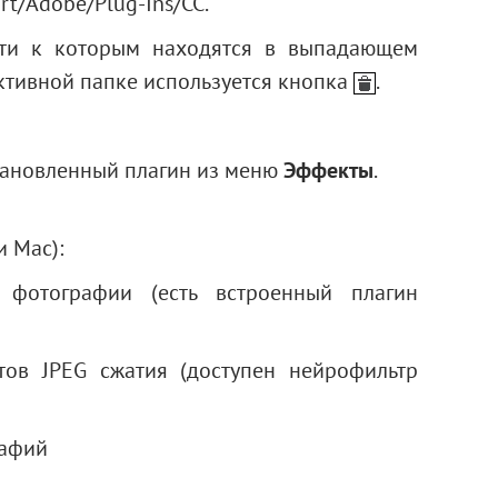
rt/Adobe/Plug-Ins/CC.
ути к которым находятся в выпадающем
 активной папке используется кнопка
.
тановленный плагин из меню
Эффекты
.
 Mac):
фотографии (есть встроенный плагин
ов JPEG сжатия (доступен нейрофильтр
рафий