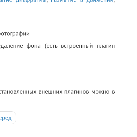
фотографии
аление фона (есть встроенный плагин
становленных внешних плагинов можно в
еред