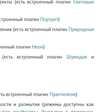
екты (есть встроенный плагин
Световые
встроенный плагин
Портрет
)
ения (есть встроенный плагин
Природные
оенный плагин
Неон
)
(есть встроенный плагин
Шумодав
и
сть встроенный плагин
Пуантилизм
)
ости и размытия (режимы доступны как
ытие диафрагмы
,
Размытие в движении
,