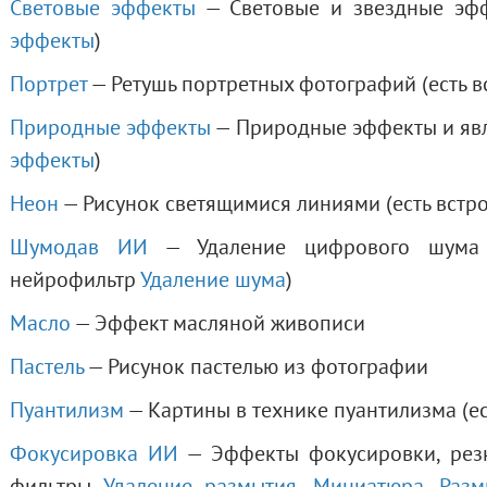
Световые эффекты
— Световые и звездные эфф
эффекты
)
Портрет
— Ретушь портретных фотографий (есть 
Природные эффекты
— Природные эффекты и явл
эффекты
)
Неон
— Рисунок светящимися линиями (есть встр
Шумодав ИИ
— Удаление цифрового шума 
нейрофильтр
Удаление шума
)
Масло
— Эффект масляной живописи
Пастель
— Рисунок пастелью из фотографии
Пуантилизм
— Картины в технике пуантилизма (е
Фокусировка ИИ
— Эффекты фокусировки, резк
фильтры
Удаление размытия
,
Миниатюра
,
Разм