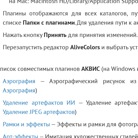
на Mac: Macintosh HD/Library/Application Suppo
Плагины отображаются для всех каталогов, п
списке
Папки с плагинами
. Для удаления пути к
Нажать кнопку
Принять
для принятия изменений.
Перезапустить редактор
AliveColors
и выбрать ус
писок совместимых плагинов
АКВИС
(на Windows и
Аэрография
— Аэрографический рисунок из 
Аэрография
)
Удаление артефактов ИИ
— Удаление артефакт
Удаление JPEG артефактов
)
Рамки и эффекты
— Эффекты и рамки для фотог
Арт-эффекты
— Имитация художественных стилей