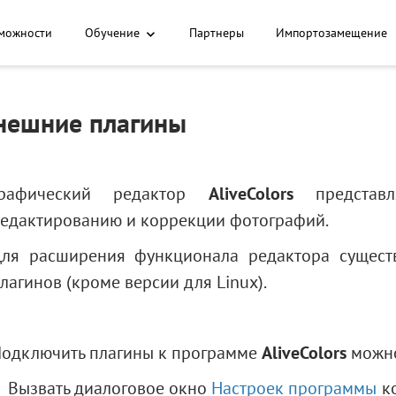
можности
Обучение
Партнеры
Импортозамещение
нешние плагины
Графический редактор
AliveColors
представл
едактированию и коррекции фотографий.
ля расширения функционала редактора сущест
лагинов (кроме версии для Linux).
одключить плагины к программе
AliveColors
можно
Вызвать диалоговое окно
Настроек программы
к