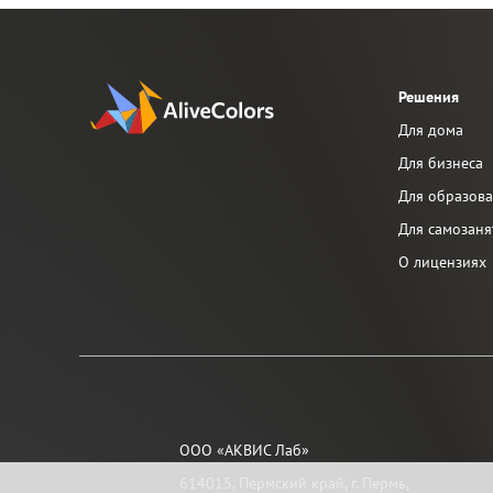
Подбор помады
Ретушь фотографии
Решения
Для дома
Для бизнеса
Для образов
Для самозаня
О лицензиях
ООО «АКВИС Лаб»
614015, Пермский край, г. Пермь,