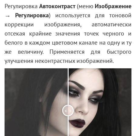
Коррекция оптических искажений
Рендеринг
Рука
Расширенные настройки
Частичное обесцвечивание
Регулировка
Автоконтраст
(меню
Изображение
Звезда
Предустановки
Тени и Блики
Лупа
Гравировка на камне
→ Регулировка
) используется для тоновой
Линия
Резкость
Эффект цифровых помех
коррекции изображения, автоматически
Редактирование контуров
Стилизация
Осветление темного снимка
отсекая крайние значения точек черного и
Заливка фигур
Заливка текстурой
Коррекция лица и фигуры
белого в каждом цветовом канале на одну и ту
Обводка фигур
Два ключа
Изменение погоды
же величину. Применяется для быстрого
Встроенные плагины
Черно-белая фотография
улучшения неконтрастных изображений.
Внешние плагины
Улучшение портрета
Создание валентинки
Портрет в стиле поп-арт
Портрет из снимков
Обои "Книжная полка"
<
>
Эффект объемной мозаики
Капля росы
Многослойный текст