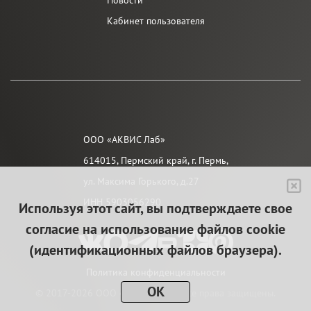
Новости
Кабинет пользователя
ООО «АКВИС Лаб»
614015, Пермский край, г. Пермь,
ул. Максима Горького, д.27
ИНН 5903056290
Используя этот сайт, вы подтверждаете свое
согласие на использование файлов cookie
(идентификационных файлов браузера).
Политика конфиденциальности
OK
© 2017-2026 ООО «АКВИС Лаб». Все права защищены.