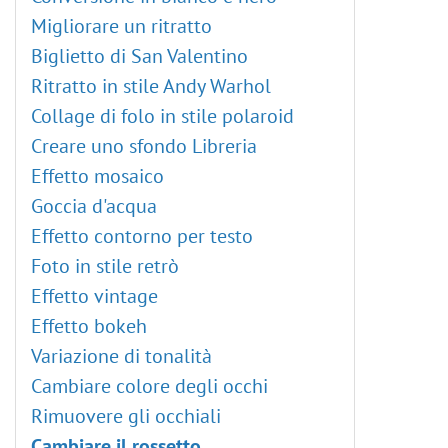
Effetti di sfocatura
Migliorare un ritratto
Plugin Points
Biglietto di San Valentino
Plugin Enhancer
Ritratto in stile Andy Warhol
Plugin Neon
Collage di folo in stile polaroid
Plugin NatureArt
Creare uno sfondo Libreria
Plugin LightShop
Effetto mosaico
Plugin HDRFactory
Goccia d'acqua
Plugin AirBrush
Effetto contorno per testo
Opzioni di allineamento
Foto in stile retrò
Bianco e nero
Effetto vintage
Regolazione Soglia
Effetto bokeh
Regolazione Inverti
Variazione di tonalità
Tonalità/Saturazione
Cambiare colore degli occhi
Luminosità/Contrasto
Rimuovere gli occhiali
Regolazione Curve
Cambiare il rossetto