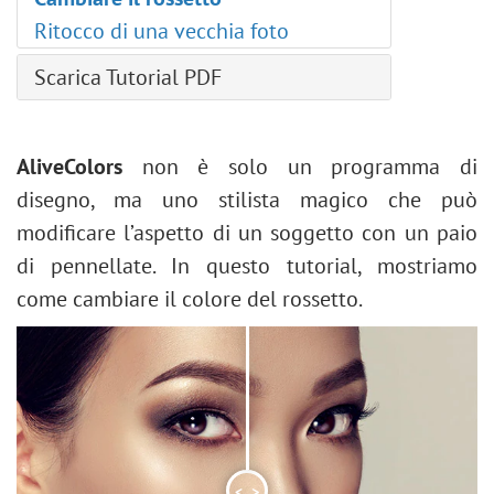
Regolazione l'Istogramma
Ritocco di una vecchia foto
Ridimensionare un'immagine
Filtri neurali (AI)
Scarica Tutorial PDF
Installazione su Windows
Installazione su Mac
AliveColors
non è solo un programma di
disegno, ma uno stilista magico che può
modificare l’aspetto di un soggetto con un paio
di pennellate. In questo tutorial, mostriamo
come cambiare il colore del rossetto.
<
>