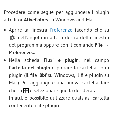
Conversione in bianco e nero
Migliorare un ritratto
Procedere come segue per aggiungere i plugin
Biglietto di San Valentino
all'editor
AliveColors
su Windows and Mac:
Ritratto in stile Andy Warhol
Aprire la finestra
Preferenze
facendo clic su
Collage di folo in stile polaroid
nell'angolo in alto a destra della finestra
Creare uno sfondo Libreria
del programma oppure con il comando
File →
Effetto mosaico
Preferenze...
Goccia d'acqua
Nella scheda
Filtri e plugin
, nel campo
Effetto contorno per testo
Cartella dei plugin
esplorare la cartella
con i
Foto in stile retrò
plugin (il file .
8bf
su Windows, il file plugin su
Effetto vintage
Mac). Per aggiungere una nuova cartella, fare
Effetto bokeh
clic su
e selezionare quella desiderata.
Variazione di tonalità
Infatti, è possibile utilizzare qualsiasi cartella
Cambiare colore degli occhi
contenente i file plugin:
Rimuovere gli occhiali