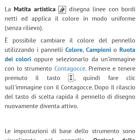
Poligono
Effetti di sfocatura
Correzioni lente
Mano
Desaturazione parziale
La
Matita artistica
disegna linee con bordi
Stella
Plugin Points
Preset
Zoom
Effetto incisione su pietra
netti ed applica il colore in modo uniforme
Linea
Plugin Enhancer
Effetto creativo Glitch art
(senza rilievo).
Modifica forme e tracciati
Plugin Neon
Rivitalizzare un ritratto scuro
Riempi forma
Plugin NatureArt
È possibile cambiare il colore del pennello
Rimodellare viso e corpo
Contorna forma
Plugin LightShop
utilizzando i pannelli
Colore
,
Campioni
o
Ruota
Modificare le condizioni meteo
Plugin HDRFactory
dei colori
oppure selezionarlo da un'immagine
Conversione in bianco e nero
Plugin AirBrush
con lo strumento
Contagocce
. Premere e tenere
Migliorare un ritratto
Opzioni di allineamento
premuto il tasto
, quindi fare clic
I
Biglietto di San Valentino
Bianco e nero
sull'immagine con il Contagocce. Dopo il rilascio
Ritratto in stile Andy Warhol
Regolazione Soglia
del tasto di scelta rapida il pennello di disegno
Collage di folo in stile polaroid
Regolazione Inverti
nuovamente diventa attivo.
Creare uno sfondo Libreria
Tonalità/Saturazione
Effetto mosaico
Luminosità/Contrasto
Goccia d'acqua
Le impostazioni di base dello strumento sono
Regolazione Curve
Effetto contorno per testo