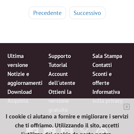
Precedente
Successivo
Ultima
Supporto
Sala Stampa
versione
Tutorial
Contatti
Notizie e
Account
Sconti e
aggiornamenti
dell'utente
offerte
Download
Ottieni la
Informativa
Acquista
versione
sulla privacy
gratuita
I cookie ci aiutano a fornire e migliorare i servizi
che ti offriamo. Utilizzando il sito, accetti