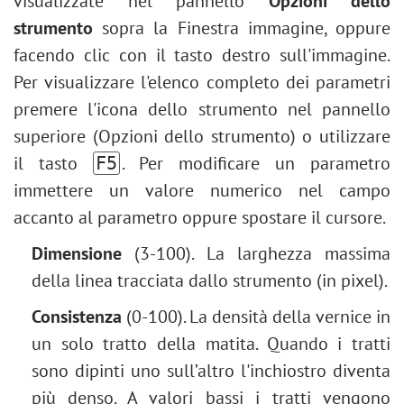
visualizzate nel pannello
Opzioni dello
Regolazione l'Istogramma
Foto in stile retrò
strumento
sopra la Finestra immagine, oppure
Ridimensionare un'immagine
Effetto vintage
facendo clic con il tasto destro sull'immagine.
Filtri neurali (AI)
Effetto bokeh
Per visualizzare l'elenco completo dei parametri
Installazione su Windows
Variazione di tonalità
premere l'icona dello strumento nel pannello
Installazione su Mac
Cambiare colore degli occhi
superiore (Opzioni dello strumento) o utilizzare
Rimuovere gli occhiali
il tasto
. Per modificare un parametro
F5
Cambiare il rossetto
immettere un valore numerico nel campo
Ritocco di una vecchia foto
accanto al parametro oppure spostare il cursore.
Dimensione
(3-100). La larghezza massima
della linea tracciata dallo strumento (in pixel).
Consistenza
(0-100). La densità della vernice in
un solo tratto della matita. Quando i tratti
sono dipinti uno sull’altro l'inchiostro diventa
più denso. A valori bassi i tratti vengono