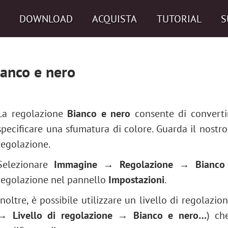
DOWNLOAD
ACQUISTA
TUTORIAL
S
ianco e nero
La regolazione
Bianco e nero
consente di convertir
specificare una sfumatura di colore. Guarda il nostr
regolazione.
Selezionare
Immagine → Regolazione → Bianco
regolazione nel pannello
Impostazioni
.
Inoltre, è possibile utilizzare un livello di regolazi
→ Livello di regolazione → Bianco e nero…
) ch