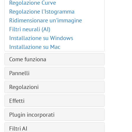
Regolazione Curve
Regolazione l'Istogramma
Ridimensionare un'immagine
Filtri neurali (AI)
Installazione su Windows
Installazione su Mac
Come funziona
Installazione su Windows
Pannelli
Installazione su Mac
Navigatore
Regolazioni
Installazione su Linux
Barra degli strumenti
Registrazione del programma
Istogramma
Effetti
Livelli
Area di lavoro
Livelli automatici
— Oggetti intelligenti
Artistici
Come usare il programma
Plugin incorporati
Contrasto automatico
— Effetti di livello
— Fumetti
Impostazioni dei profili colore
Curve
Aerografia
— Maschera di livello
Filtri AI
— Effetto Mezzatinta
Creare una nuova immagine