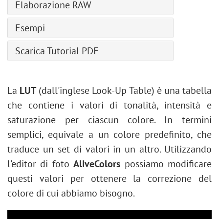
Corrispondenza colore
Spray artistico
Elaborazione RAW
Rettangolo
Pennello energia
Correzione obiettivo
Sposta
Nitidezza
Sostituisci colore
Sbavatura artistica
Rettangolo arrotondato
Impostazioni generali
Rumore
Esempi
Taglierina
Sbavatura
Equalizza
Ellisse
Curva di tono
Arricciatura pagina
Taglierina prospettica
Schiarire
Effetto Miniatura
Settore
Scarica Tutorial PDF
Dettagli
Effetto pixel
Trasforma
Scurire
Creazione di pennelli personalizzati
Triangolo
HSL/Scala di grigi
Ombre e luci
Contagocce
Saturare
Come ravvivare una foto pallida
Poligono
Correzioni lente
Nitidezza
Mano
Gestione dei pennelli
Desaturazione parziale
La
LUT
(dall'inglese Look-Up Table) è una tabella
Stella
Preset
Stilizzazione
Zoom
Effetto incisione su pietra
che contiene i valori di tonalità, intensità e
Linea
Riempimento texture
Effetto creativo Glitch art
saturazione per ciascun colore. In termini
Modifica forme e tracciati
Due chiavi
Rivitalizzare un ritratto scuro
semplici, equivale a un colore predefinito, che
Riempi forma
Plugin incorporati
Rimodellare viso e corpo
traduce un set di valori in un altro. Utilizzando
Contorna forma
Plugin esterni
Modificare le condizioni meteo
l'editor di foto
AliveColors
possiamo modificare
Conversione in bianco e nero
questi valori per ottenere la correzione del
Migliorare un ritratto
colore di cui abbiamo bisogno.
Biglietto di San Valentino