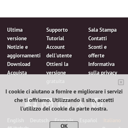
Ultima
Supporto
Sala Stampa
versione
Tutorial
Contatti
Notizie e
Account
Sconti e
aggiornamenti
dell'utente
offerte
Download
Ottieni la
Informativa
Acquista
versione
sulla privacy
gratuita
I cookie ci aiutano a fornire e migliorare i servizi
che ti offriamo. Utilizzando il sito, accetti
l'utilizzo dei cookie da parte nostra.
English
Deutsch
Français
Español
Italiano
OK