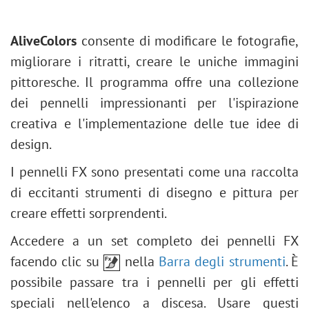
Triangolo
Effetti di sfocatura
HSL/Scala di grigi
Contagocce
Come ravvivare una foto pallida
Poligono
Plugin Points
Correzioni lente
Mano
Desaturazione parziale
AliveColors
consente di modificare le fotografie,
Stella
Plugin Enhancer
Preset
Zoom
Effetto incisione su pietra
migliorare i ritratti, creare le uniche immagini
Linea
Plugin Neon
Effetto creativo Glitch art
pittoresche. Il programma offre una collezione
Modifica forme e tracciati
Plugin NatureArt
Rivitalizzare un ritratto scuro
dei pennelli impressionanti per l'ispirazione
Riempi forma
Plugin LightShop
Rimodellare viso e corpo
creativa e l'implementazione delle tue idee di
Contorna forma
Plugin HDRFactory
Modificare le condizioni meteo
design.
Plugin AirBrush
Conversione in bianco e nero
Opzioni di allineamento
I pennelli FX sono presentati come una raccolta
Migliorare un ritratto
Bianco e nero
di eccitanti strumenti di disegno e pittura per
Biglietto di San Valentino
Regolazione Soglia
creare effetti sorprendenti.
Ritratto in stile Andy Warhol
Regolazione Inverti
Accedere a un set completo dei pennelli FX
Collage di folo in stile polaroid
Tonalità/Saturazione
facendo clic su
nella
Barra degli strumenti
. È
Creare uno sfondo Libreria
Luminosità/Contrasto
possibile passare tra i pennelli per gli effetti
Effetto mosaico
Regolazione Curve
speciali nell'elenco a discesa. Usare questi
Goccia d'acqua