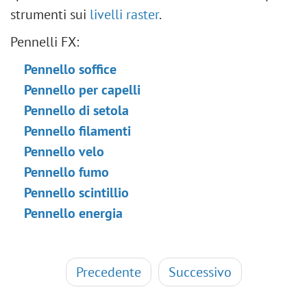
Regolazione l'Istogramma
strumenti sui
livelli raster
.
Effetto contorno per testo
Ridimensionare un'immagine
Foto in stile retrò
Pennelli FX:
Filtri neurali (AI)
Effetto vintage
Installazione su Windows
Pennello soffice
Effetto bokeh
Installazione su Mac
Pennello per capelli
Variazione di tonalità
Pennello di setola
Cambiare colore degli occhi
Pennello filamenti
Rimuovere gli occhiali
Pennello velo
Cambiare il rossetto
Pennello fumo
Ritocco di una vecchia foto
Pennello scintillio
Pennello energia
Precedente
Successivo