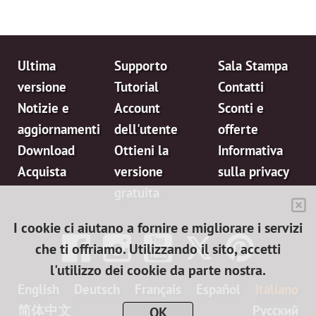
Ultima
Supporto
Sala Stampa
versione
Tutorial
Contatti
Notizie e
Account
Sconti e
aggiornamenti
dell'utente
offerte
Download
Ottieni la
Informativa
Acquista
versione
sulla privacy
gratuita
I cookie ci aiutano a fornire e migliorare i servizi
che ti offriamo. Utilizzando il sito, accetti
l'utilizzo dei cookie da parte nostra.
English
Deutsch
Français
Español
Italiano
简体中文
日本語
Pусский
OK