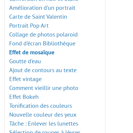
Effets de flou
Plugins externes
Amélioration d'un portrait
Plugin Points
Carte de Saint Valentin
Plugin Enhancer
Portrait Pop Art
Plugin Neon
Collage de photos polaroid
Plugin NatureArt
Fond d'écran Bibliothèque
Plugin LightShop
Effet de mosaïque
Plugin HDRFactory
Goutte d'eau
Plugin AirBrush
Ajout de contours au texte
Options d'alignement
Effet vintage
Réglage Noir et blanc
Comment vieillir une photo
Réglage Seuil
Effet Bokeh
Réglage Négatif
Tonification des couleurs
Teinte/Saturation
Nouvelle couleur des yeux
Luminosité/Contraste
Tâche : Enlever les lunettes
Réglage Courbes
Sélection de rouges à lèvres