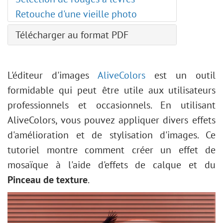
Réglage Niveaux
Retouche d'une vieille photo
Redimensionner une image
Filtres AI
Télécharger au format PDF
Installation sur Windows
Installation sur Mac
L'éditeur d'images
AliveColors
est un outil
formidable qui peut être utile aux utilisateurs
professionnels et occasionnels. En utilisant
AliveColors, vous pouvez appliquer divers effets
d'amélioration et de stylisation d'images. Ce
tutoriel montre comment créer un effet de
mosaïque à l'aide d'effets de calque et du
Pinceau de texture
.