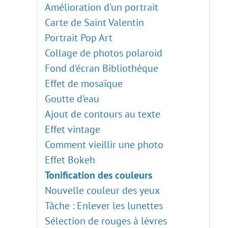
Plugins externes
Amélioration d'un portrait
Plugin Points
Carte de Saint Valentin
Plugin Enhancer
Portrait Pop Art
Plugin Neon
Collage de photos polaroid
Plugin NatureArt
Fond d'écran Bibliothèque
Plugin LightShop
Effet de mosaïque
Plugin HDRFactory
Goutte d'eau
Plugin AirBrush
Ajout de contours au texte
Options d'alignement
Effet vintage
Réglage Noir et blanc
Comment vieillir une photo
Réglage Seuil
Effet Bokeh
Réglage Négatif
Tonification des couleurs
Teinte/Saturation
Nouvelle couleur des yeux
Luminosité/Contraste
Tâche : Enlever les lunettes
Réglage Courbes
Sélection de rouges à lèvres
Réglage Niveaux