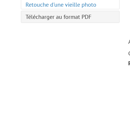
Retouche d'une vieille photo
Redimensionner une image
Filtres AI
Télécharger au format PDF
Installation sur Windows
Installation sur Mac