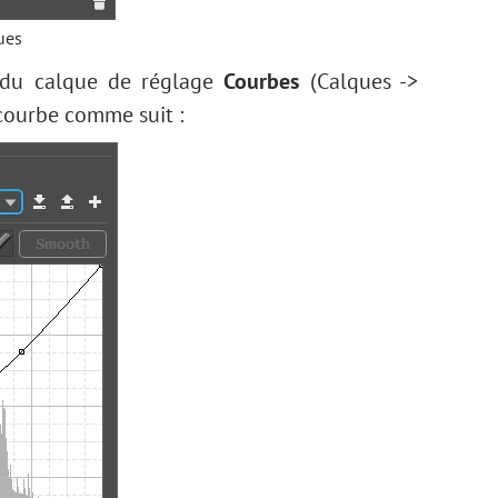
ues
e du calque de réglage
Courbes
(Calques ->
 courbe comme suit :