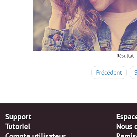
Résultat
Précédent
Support
Espac
Tutoriel
Nous 
Compte utilisateur
Remis