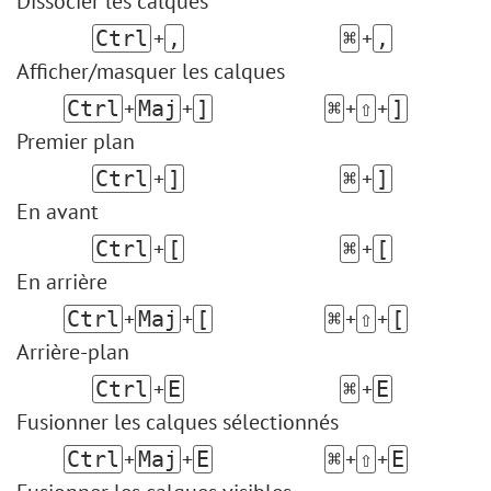
Dissocier les calques
+
+
Ctrl
,
⌘
,
Afficher/masquer les calques
+
+
+
+
Ctrl
Maj
]
⌘
⇧
]
Premier plan
+
+
Ctrl
]
⌘
]
En avant
+
+
Ctrl
[
⌘
[
En arrière
+
+
+
+
Ctrl
Maj
[
⌘
⇧
[
Arrière-plan
+
+
Ctrl
E
⌘
E
Fusionner les calques sélectionnés
+
+
+
+
Ctrl
Maj
E
⌘
⇧
E