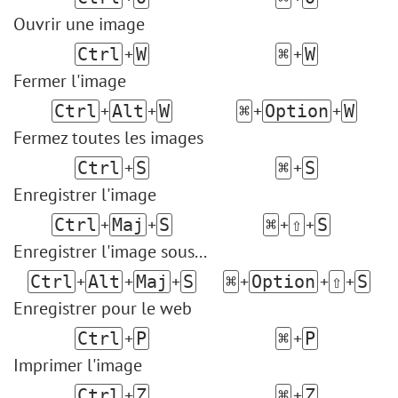
Nouvelle couleur des yeux
Ouvrir une image
Tâche : Enlever les lunettes
Sélection de rouges à lèvres
+
+
Ctrl
W
⌘
W
Retouche d'une vieille photo
Fermer l'image
+
+
+
+
Ctrl
Alt
W
⌘
Option
W
Fermez toutes les images
+
+
Ctrl
S
⌘
S
Enregistrer l'image
+
+
+
+
Ctrl
Maj
S
⌘
⇧
S
Enregistrer l'image sous...
+
+
+
+
+
+
Ctrl
Alt
Maj
S
⌘
Option
⇧
S
Enregistrer pour le web
+
+
Ctrl
P
⌘
P
Imprimer l'image
+
+
Ctrl
Z
⌘
Z