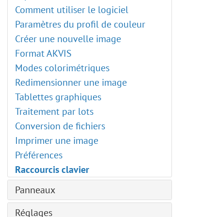
Recadrage d'images
Comment utiliser le logiciel
Traitement par lots
Paramètres du profil de couleur
Réglages de tons et de couleurs
Créer une nouvelle image
Montage photo : Émersion
Format AKVIS
Portrait à l'aquarelle
Modes colorimétriques
Affiche de super-héros
Redimensionner une image
Bande dessinée
Tablettes graphiques
Illustration éclatante
Traitement par lots
Outil créatif Tampon de clonage
Conversion de fichiers
Suppression d'une personne
Imprimer une image
Utilisation de l'Incrustation
Préférences
Un nouvel arrière-plan
Raccourcis clavier
Particules et lignes fluides
Panneaux
Une œuvre d'art au pastel
Plugins artistiques
Navigation
Réglages