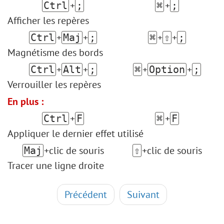
+
+
Ctrl
;
⌘
;
Afficher les repères
+
+
+
+
Ctrl
Maj
;
⌘
⇧
;
Magnétisme des bords
+
+
+
+
Ctrl
Alt
;
⌘
Option
;
Verrouiller les repères
En plus :
+
+
Ctrl
F
⌘
F
Appliquer le dernier effet utilisé
+clic de souris
+clic de souris
Maj
⇧
Tracer une ligne droite
Précédent
Suivant