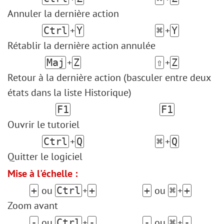
Annuler la dernière action
+
+
Ctrl
Y
⌘
Y
Rétablir la dernière action annulée
+
+
Maj
Z
⇧
Z
Retour à la dernière action (basculer entre deux
états dans la liste Historique)
F1
F1
Ouvrir le tutoriel
+
+
Ctrl
Q
⌘
Q
Quitter le logiciel
Mise à l'échelle :
ou
+
ou
+
+
Ctrl
+
+
⌘
+
Zoom avant
ou
+
ou
+
-
Ctrl
-
-
⌘
-