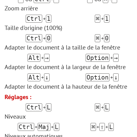
Zoom arrière
+
+
Ctrl
1
⌘
1
Taille d'origine (100%)
+
+
Ctrl
0
⌘
0
Adapter le document à la taille de la fenêtre
+
+
Alt
→
Option
→
Adapter le document à la largeur de la fenêtre
+
+
Alt
↓
Option
↓
Adapter le document à la hauteur de la fenêtre
Réglages :
+
+
Ctrl
L
⌘
L
Niveaux
+
+
+
+
Ctrl
Maj
L
⌘
⇧
L
Niveaux automatiques