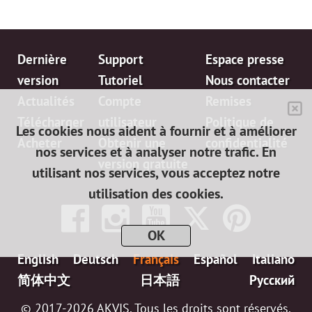
Dernière
Support
Espace presse
version
Tutoriel
Nous contacter
Actualités
Compte
Remises
Télécharger
utilisateur
Politique de
Les cookies nous aident à fournir et à améliorer
Acheter
Obtenir une
confidentialité
nos services et à analyser notre trafic. En
version gratuite
utilisant nos services, vous acceptez notre
utilisation des cookies.
OK
English
Deutsch
Français
Español
Italiano
简体中文
日本語
Pусский
© 2017-2026 AKVIS. Tous les droits sont réservés.