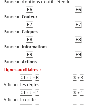
Panneau d'options d'outils étendu
F6
F6
Panneau
Couleur
F7
F7
Panneau
Calques
F8
F8
Panneau
Informations
F9
F9
Panneau
Actions
Lignes auxiliaires :
+
+
Ctrl
R
⌘
R
Afficher les règles
+
+
Ctrl
'
⌘
'
Afficher la grille