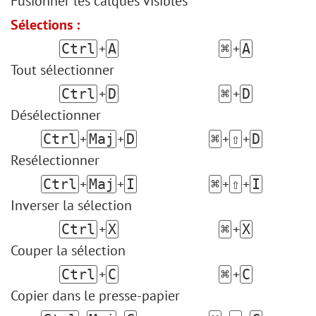
Fusionner les calques visibles
Sélections :
+
+
Ctrl
A
⌘
A
Tout sélectionner
+
+
Ctrl
D
⌘
D
Désélectionner
+
+
+
+
Ctrl
Maj
D
⌘
⇧
D
Resélectionner
+
+
+
+
Ctrl
Maj
I
⌘
⇧
I
Inverser la sélection
+
+
Ctrl
X
⌘
X
Couper la sélection
+
+
Ctrl
C
⌘
С
Copier dans le presse-papier