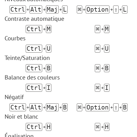
+
+
+
+
+
+
Ctrl
Alt
Maj
L
⌘
Option
⇧
L
Contraste automatique
+
+
Ctrl
M
⌘
M
Courbes
+
+
Ctrl
U
⌘
U
Teinte/Saturation
+
+
Ctrl
B
⌘
B
Balance des couleurs
+
+
Ctrl
I
⌘
I
Négatif
+
+
+
+
+
+
Ctrl
Alt
Maj
B
⌘
Option
⇧
B
Noir et blanc
+
+
Ctrl
H
⌘
H
Égalisation