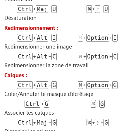
+
+
+
+
Ctrl
Maj
U
⌘
⇧
U
Désaturation
Redimensionnement :
+
+
+
+
Ctrl
Alt
I
⌘
Option
I
Redimensionner une image
+
+
+
+
Ctrl
Alt
C
⌘
Option
C
Redimensionner la zone de travail
Calques :
+
+
+
+
Ctrl
Alt
G
⌘
Option
G
Créer/Annuler le masque d'écrêtage
+
+
Ctrl
G
⌘
G
Associer les calques
+
+
+
+
Ctrl
Maj
G
⌘
⇧
G