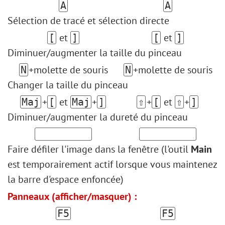
A
A
Sélection de tracé et sélection directe
et
et
[
]
[
]
Diminuer/augmenter la taille du pinceau
+molette de souris
+molette de souris
N
N
Changer la taille du pinceau
+
et
+
+
et
+
Maj
[
Maj
]
⇧
[
⇧
]
Diminuer/augmenter la dureté du pinceau
Faire défiler l'image dans la fenêtre (l'outil
Main
est temporairement actif lorsque vous maintenez
la barre d'espace enfoncée)
Panneaux (afficher/masquer) :
F5
F5