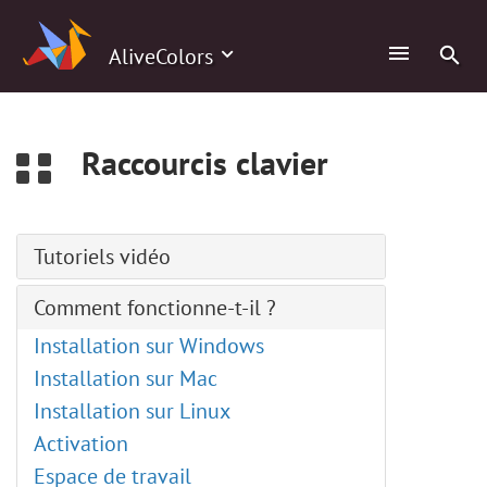
0
AliveColors
Raccourcis clavier
Tutoriels vidéo
Accolage de texte à un tracé
Comment fonctionne-t-il ?
Portrait de style bande dessinée
Installation sur Windows
Création de pinceaux personnalisés
Installation sur Mac
Chargement des pinceaux ABR
Installation sur Linux
Éditeur de LUT
Activation
Calques de réglage
Espace de travail