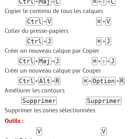
+
+
+
+
Ctrl
Maj
C
⌘
⇧
C
Copier le contenu de tous les calques
+
+
Ctrl
V
⌘
V
Coller du presse-papiers
+
+
Ctrl
J
⌘
J
Créer un nouveau calque par Copier
+
+
+
+
Ctrl
Maj
J
⌘
⇧
J
Créer un nouveau calque par Couper
+
+
+
+
Ctrl
Alt
R
⌘
Option
R
Améliorer les contours
Supprimer
Supprimer
Supprimer les zones sélectionnées
Outils :
V
V