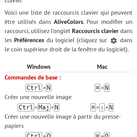
clavier.
Contour d'une forme
Réglage Niveaux
Deux clés
Сhangez la météo
Redimensionner une image
Voici une liste de raccourcis clavier qui peuvent
Plugins intégrés
Conversion en noir et blanc
Filtres AI
être utilisés dans
AliveColors
. Pour modifier un
Plugins externes
Amélioration d'un portrait
Installation sur Windows
raccourci, utilisez l'onglet
Raccourcis clavier
dans
Carte de Saint Valentin
Installation sur Mac
les
Préférences
du logiciel (cliquez sur
dans
Portrait Pop Art
le coin supérieur droit de la fenêtre du logiciel).
Collage de photos polaroid
Fond d'écran Bibliothèque
Windows
Mac
Effet de mosaïque
Commandes de base :
Goutte d'eau
+
+
Ctrl
N
⌘
N
Ajout de contours au texte
Créer une nouvelle image
Effet vintage
+
+
+
+
Ctrl
Maj
N
⌘
⇧
N
Comment vieillir une photo
Créer une nouvelle image à partir du presse-
Effet Bokeh
papiers
Tonification des couleurs
+
+
Ctrl
O
⌘
O