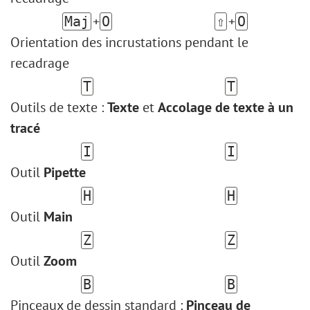
+
+
Maj
O
⇧
O
Orientation des incrustations pendant le
recadrage
T
T
Outils de texte :
Texte
et
Accolage de texte à un
tracé
I
I
Outil
Pipette
H
H
Outil
Main
Z
Z
Outil
Zoom
B
B
Pinceaux de dessin standard :
Pinceau de