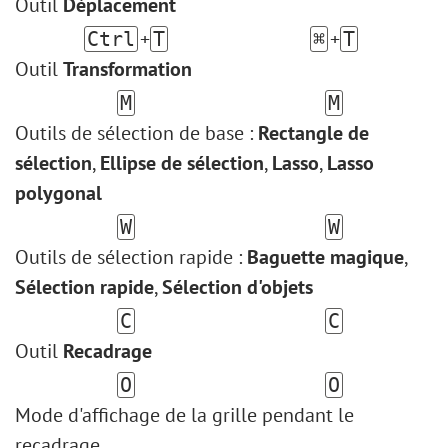
Outil
Déplacement
+
+
Ctrl
T
⌘
T
Outil
Transformation
M
M
Outils de sélection de base :
Rectangle de
sélection
,
Ellipse de sélection
,
Lasso
,
Lasso
polygonal
W
W
Outils de sélection rapide :
Baguette magique
,
Sélection rapide
,
Sélection d'objets
C
C
Outil
Recadrage
O
O
Mode d'affichage de la grille pendant le
recadrage