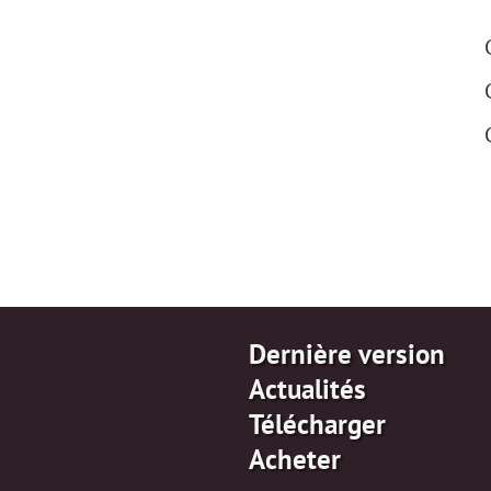
Conversion en noir et blanc
Amélioration d'un portrait
Carte de Saint Valentin
Portrait Pop Art
Collage de photos polaroid
Fond d'écran Bibliothèque
Effet de mosaïque
Goutte d'eau
Ajout de contours au texte
Effet vintage
Dernière version
Comment vieillir une photo
Actualités
Effet Bokeh
Tonification des couleurs
Télécharger
Nouvelle couleur des yeux
Acheter
Tâche : Enlever les lunettes