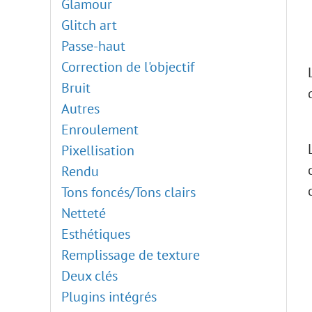
Informations
Glamour
Courbe de transfert de dégradé
Art numérique
Glitch art
Désaturation
Effets d'explosion
Passe-haut
Correspondance de la couleur
Vieille photo : Restauration
Correction de l'objectif
Remplacement de couleur
Effet Passe-haut
Bruit
Égalisation
Ajout de filigranes
Autres
Tampon Caméléon
Enroulement
Plugins AKVIS : Installation
Pixellisation
Pinceau de texture
Rendu
Éditeur de pinceaux : Formes
Tons foncés/Tons clairs
Éditeur de pinceaux : Ellipse
Netteté
Effets d'ombre
Esthétiques
Netteté, Deux clés
Remplissage de texture
Effets de stylisation
Deux clés
Effets de distorsion
Plugins intégrés