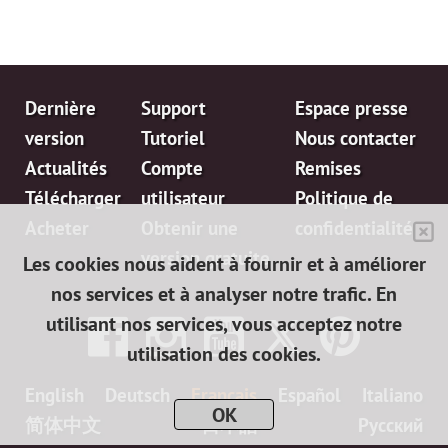
Dernière
Support
Espace presse
version
Tutoriel
Nous contacter
Actualités
Compte
Remises
Télécharger
utilisateur
Politique de
Acheter
Obtenir une
confidentialité
version gratuite
Les cookies nous aident à fournir et à améliorer
nos services et à analyser notre trafic. En
utilisant nos services, vous acceptez notre
utilisation des cookies.
English
Deutsch
Français
Español
Italiano
OK
简体中文
日本語
Pусский