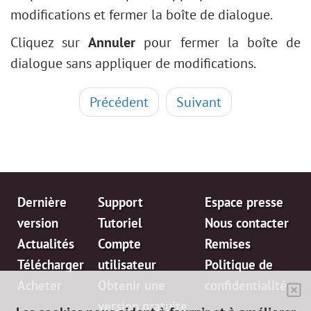
modifications et fermer la boîte de dialogue.
Cliquez sur
Annuler
pour fermer la boîte de
dialogue sans appliquer de modifications.
Précédent
Suivant
Dernière
Support
Espace presse
version
Tutoriel
Nous contacter
Actualités
Compte
Remises
Télécharger
utilisateur
Politique de
Acheter
Obtenir une
confidentialité
version gratuite