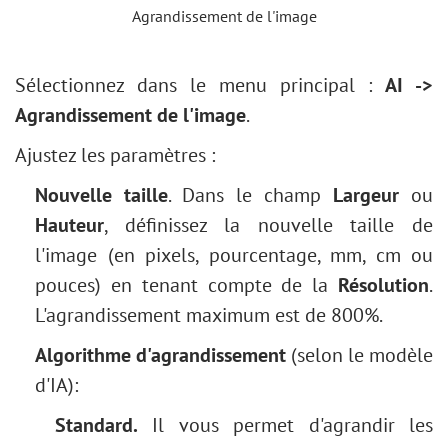
Réglage Niveaux
Agrandissement de l'image
Effet vintage
Redimensionner une image
Comment vieillir une photo
Filtres AI
Sélectionnez dans le menu principal :
AI ->
Effet Bokeh
Installation sur Windows
Agrandissement de l'image
.
Tonification des couleurs
Installation sur Mac
Nouvelle couleur des yeux
Ajustez les paramètres :
Tâche : Enlever les lunettes
Nouvelle taille
. Dans le champ
Largeur
ou
Sélection de rouges à lèvres
Hauteur
, définissez la nouvelle taille de
Retouche d'une vieille photo
l'image (en pixels, pourcentage, mm, cm ou
pouces) en tenant compte de la
Résolution
.
L'agrandissement maximum est de 800%.
Algorithme d'agrandissement
(selon le modèle
d'IA):
Standard.
Il vous permet d'agrandir les