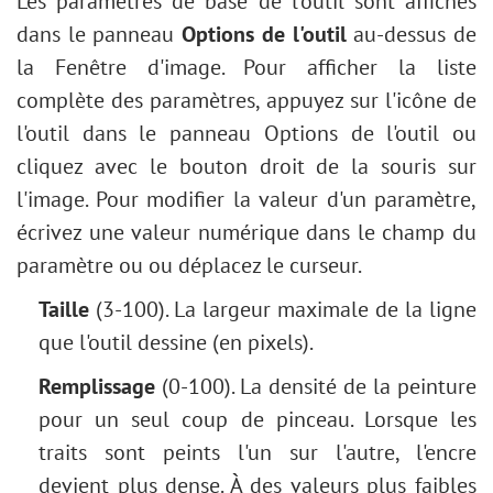
Les paramètres de base de l'outil sont affichés
Réglage Niveaux
Effet vintage
dans le panneau
Options de l'outil
au-dessus de
Redimensionner une image
Comment vieillir une photo
la Fenêtre d'image. Pour afficher la liste
Filtres AI
Effet Bokeh
complète des paramètres, appuyez sur l'icône de
Installation sur Windows
Tonification des couleurs
l'outil dans le panneau Options de l'outil ou
Installation sur Mac
Nouvelle couleur des yeux
cliquez avec le bouton droit de la souris sur
Tâche : Enlever les lunettes
l'image. Pour modifier la valeur d'un paramètre,
Sélection de rouges à lèvres
écrivez une valeur numérique dans le champ du
Retouche d'une vieille photo
paramètre ou ou déplacez le curseur.
Taille
(3-100). La largeur maximale de la ligne
que l'outil dessine (en pixels).
Remplissage
(0-100). La densité de la peinture
pour un seul coup de pinceau. Lorsque les
traits sont peints l'un sur l'autre, l'encre
devient plus dense. À des valeurs plus faibles