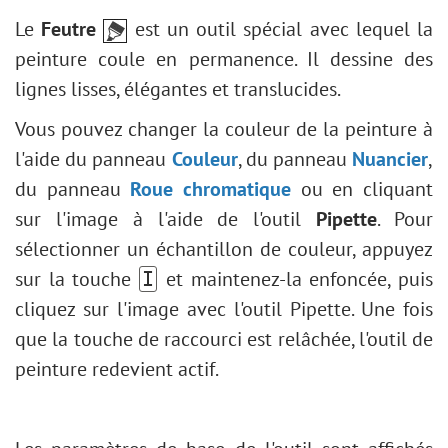
Polygone
Effets de flou
Corrections optiques
Plugins externes
Main
Désaturation partielle
Le
Feutre
est un outil spécial avec lequel la
Étoile
Plugin Points
Presets
Zoom
Effet de gravure sur pierre
peinture coule en permanence. Il dessine des
Trait
Plugin Enhancer
Effet Glitch art créatif
lignes lisses, élégantes et translucides.
Modifier la forme
Plugin Neon
Éclaircir un portrait sombre
Remplir une forme
Plugin NatureArt
Vous pouvez changer la couleur de la peinture à
Correction du visage/corps
Contour d'une forme
Plugin LightShop
l'aide du panneau
Couleur
, du panneau
Nuancier
,
Сhangez la météo
Plugin HDRFactory
du panneau
Roue chromatique
ou en cliquant
Conversion en noir et blanc
Plugin AirBrush
sur l'image à l'aide de l'outil
Pipette
. Pour
Amélioration d'un portrait
Options d'alignement
sélectionner un échantillon de couleur, appuyez
Carte de Saint Valentin
Réglage Noir et blanc
sur la touche
et maintenez-la enfoncée, puis
I
Portrait Pop Art
Réglage Seuil
cliquez sur l'image avec l'outil Pipette. Une fois
Collage de photos polaroid
Réglage Négatif
que la touche de raccourci est relâchée, l'outil de
Fond d'écran Bibliothèque
Teinte/Saturation
peinture redevient actif.
Effet de mosaïque
Luminosité/Contraste
Goutte d'eau
Réglage Courbes
Ajout de contours au texte