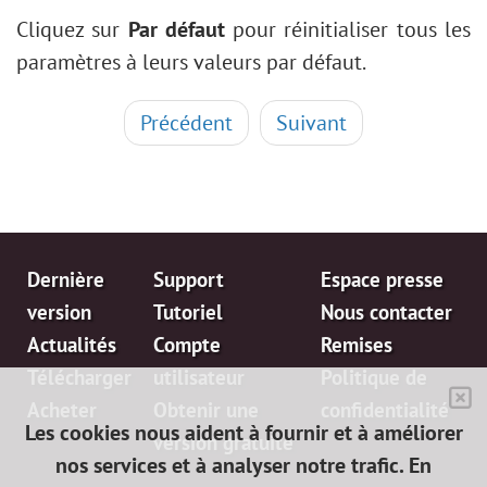
Cliquez sur
Par défaut
pour réinitialiser tous les
paramètres à leurs valeurs par défaut.
Précédent
Suivant
Dernière
Support
Espace presse
version
Tutoriel
Nous contacter
Actualités
Compte
Remises
Télécharger
utilisateur
Politique de
Acheter
Obtenir une
confidentialité
Les cookies nous aident à fournir et à améliorer
version gratuite
nos services et à analyser notre trafic. En