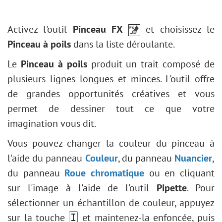
Triangle
Effets de flou
TSL/Niveaux de gris
Plugins externes
Pipette
Ravivez une photo pâle
Polygone
Plugin Points
Corrections optiques
Main
Désaturation partielle
Activez l'outil
Pinceau FX
et choisissez le
Étoile
Plugin Enhancer
Presets
Zoom
Effet de gravure sur pierre
Pinceau à poils
dans la liste déroulante.
Trait
Plugin Neon
Effet Glitch art créatif
Modifier la forme
Plugin NatureArt
Le
Pinceau à poils
produit un trait composé de
Éclaircir un portrait sombre
Remplir une forme
Plugin LightShop
plusieurs lignes longues et minces. L'outil offre
Correction du visage/corps
Contour d'une forme
Plugin HDRFactory
de grandes opportunités créatives et vous
Сhangez la météo
Plugin AirBrush
permet de dessiner tout ce que votre
Conversion en noir et blanc
Options d'alignement
imagination vous dit.
Amélioration d'un portrait
Réglage Noir et blanc
Vous pouvez changer la couleur du pinceau à
Carte de Saint Valentin
Réglage Seuil
l'aide du panneau
Couleur
, du panneau
Nuancier
,
Portrait Pop Art
Réglage Négatif
du panneau
Roue chromatique
ou en cliquant
Collage de photos polaroid
Teinte/Saturation
sur l'image à l'aide de l'outil
Pipette
. Pour
Fond d'écran Bibliothèque
Luminosité/Contraste
sélectionner un échantillon de couleur, appuyez
Effet de mosaïque
Réglage Courbes
sur la touche
et maintenez-la enfoncée, puis
I
Goutte d'eau