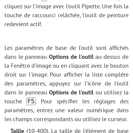
Réglage Niveaux
cliquez sur l'image avec l'outil Pipette. Une fois la
Ajout de contours au texte
Redimensionner une image
touche de raccourci relâchée, l'outil de peinture
Effet vintage
Filtres AI
redevient actif.
Comment vieillir une photo
Installation sur Windows
Effet Bokeh
Installation sur Mac
Tonification des couleurs
Les paramètres de base de l'outil sont affichés
Nouvelle couleur des yeux
dans le panneau
Options de l'outil
au-dessus de
Tâche : Enlever les lunettes
la Fenêtre d'image ou en cliquant avec le bouton
Sélection de rouges à lèvres
droit sur l'image. Pour afficher la liste complète
Retouche d'une vieille photo
des paramètres, appuyez sur l'icône de l'outil
dans le panneau
Options de l'outil
ou utilisez la
touche
. Pour spécifier les réglages des
F5
paramètres, entrez une valeur numérique dans
les champs correspondants ou utilisez le curseur.
Taille
(10-400). La taille de l'élément de base