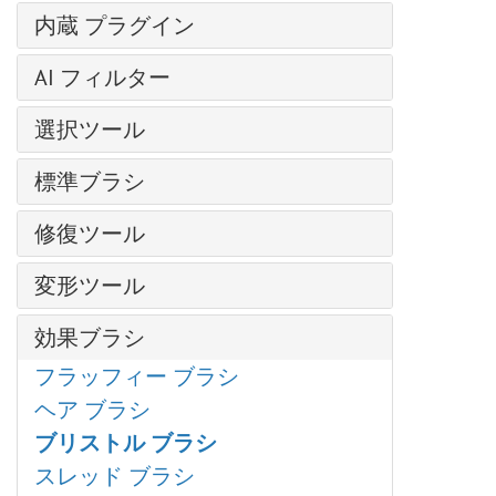
輝くイラスト
レイヤー効果
芸術的効果
操作方法
内蔵 プラグイン
明るさ/コントラスト
クローンスタンプ
レイヤー マスク
— コミック
新規イメージの作成
露出度
AirBrush
写真から人物を抽出する
クリッピング マスク
AI フィルター
— ハーフトーン パターン
AKVIS形式
部分的な彩度
Enhancer
クロマキー
ブレンド モード
— リノカット効果
イメージを拡大
カラースペース
色相/彩度
選択ツール
HDRFactory
SmartMask プラグイン
明るさによるブレンド
— ペン & インク
JPEG アーティファクト除去
画像のサイズ変更
フォトフィルター
LightShop
基本選択ツール
粒子＆流線
チャンネル
— 鉛筆画
標準ブラシ
モーション デブラー
グラフィック タブレットでの作業
色バランス
MakeUp
自動選択ツール
写真をパステル画に変換
選択範囲
— 写真複写
ノイズ除去
カラーブラシ
バッチ処理
特定色域の選択
NatureArt
修復ツール
クイック選択ツール
芸術的効果
履歴
— ステンシル
色鉛筆
バッチ変換
カラー ルックアップ (3D LUT)
Neon
被写体の選択 AI
油絵効果
調整ブラシ
色
— 粗いエッジ(縁）
変形ツール
スプレーツール
印刷
反転
Noise Buster
主被写体を選択 AI
デジタルアート
スポットリムーバー
スウォッチ
ぼかし効果
再カラーブラシ
プログラムの環境設定
手前に変形
しきい値
Points
色範囲
爆発効果
効果ブラシ
赤目除去
色相環
ブラシ ストローク
テクスチャブラシ
ホットキー
奥に変形
ポスタリゼーション
SmartMask
エッジの微調整
古い写真の復元
歯のホワイトニング
アクション
フラッフィー ブラシ
チャンネル ミキサー
消しゴム
膨張変形
白黒
選択範囲の修正
ハイパス
ファイル情報
ヘア ブラシ
画像結合
履歴ブラシ
しわ変形
グラデーション マップ
選択コマンド
カメレオンブラシ
ブリストル ブラシ
ディスト―ション
塗りつぶし
ねじり変形
非彩色
プラグインの導入方法
スレッド ブラシ
ドロップシャドウ
グラデーションでの塗りつぶし
変形再構成
カラー マッチ