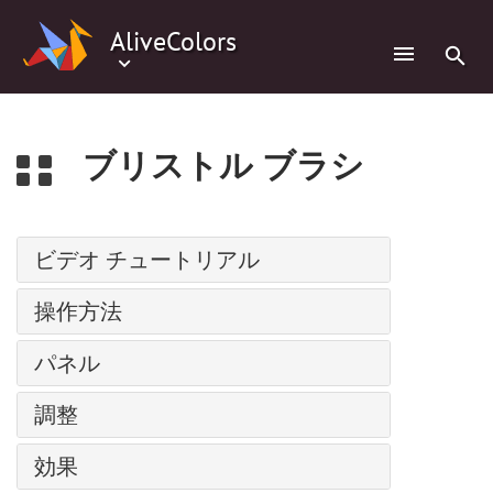
0
AliveColors
ブリストル ブラシ
ビデオ チュートリアル
パス上にテキスト
操作方法
調整レイヤー
インストール方法: Windows
パネル
バッチ処理
インストール方法: Mac
人物の水彩画
ナビゲーター
調整
インストール方法: Linux
スーパーヒーローの水彩画ポスター
ツールバー
プログラムの登録
レベル
コミック風の絵
効果
レイヤー
ワークスペース
カーブ