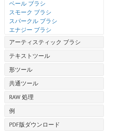
テクスチャブラシ
ベール ブラシ
グラマー効果
クローンスタンプ
色の置き換え
ブラシエディター: シェイプを選択
スモーク ブラシ
グリッチアート
カメレオン ブラシ
均一化
ブラシエディター: 楕円形
スパークル ブラシ
ハイパス
ぼかしツール
シャドウに関する効果
エナジー ブラシ
レンズ補正
シャープツール
シャープ効果、二階調効果
ノイズ
指先ツール
アーティスティック ブラシ
様式化に関する効果
ページカール
覆い焼きツール
油絵用ブラシ
ディスト―ション
テキストツール
ピクセル化
焼きこみツール
ローラー
ぼかし効果
シャドウとハイライト
テキストツール
スポンジツール
形ツール
フェルトペン
Points プラグイン
シャープ効果
パス上にテキスト ツール
詳細なブラシ設定
チョーク
形の編集
Enhancer プラグイン
テクスチャ塗りつぶし
共通ツール
鉛筆(アーティスティック)
形の塗りつぶし
Neon プラグイン
二階調
整列ツール
スプレー(アーティスティック)
RAW 処理
ストローク
NatureArt プラグイン
内蔵 プラグイン
移動ツール
指先ツール (アーティスティック)
LightShop プラグイン
全般設定
外部プラグイン
例
切り取りツール
HDRFactory プラグイン
色調カーブ
遠近法の切り取り
天候を変更
AirBrush プラグイン
PDF版ダウンロード
ディテール
変形
AliveColors で写真を白黒に変換する5つの方法