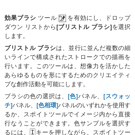
整列ツールのオプション
HSL/グレースケール
スポイトツール
ハイパス効果で人物画を修復
白黒による調整
レンズ補正
手のひらツール
バレンタインデーカード
効果ブラシ
ツール
を有効にし、ドロップ
しきい値による調整
プリセット
ズームツール
ポップアートの人物画
ダウン リストから
[ブリストル ブラシ]
を選択
反転による調整
ポラロイド写真のコラージュ
します。
色相/彩度の調整
本棚:デスクトップの壁紙作成
明るさ/コントラストの調整
ブリストル ブラシ
は、並行に並んだ複数の細
モザイク効果
カーブでの調整
いラインで構成されたストロークでの描画を
水滴
レベル補正
行います。このツールは、想像力を活かした
輪郭線の効果
画像のサイズ変更
あらゆるものを形にするためのクリエイティ
ビンテージ写真の効果
ニューラル フィルター (AI)
ブな創作活動を可能にします。
古い写真の効果
インストール方法 (Win)
ブラシの色の選択は、
[色]
パネル、
[スウォッ
ぼけ味効果
インストール方法 (Mac)
チ]
パネル、
[色相環]
パネルのいずれかを使用す
階調の調整
るか、スポイトツールでイメージ内から直接
目の色を変更する方法
行なうことができます。色サンプルを選択す
人物画の編集 : 眼鏡を除去
るには、
キーを押しながら、スポイトツー
I
口紅の色を選択