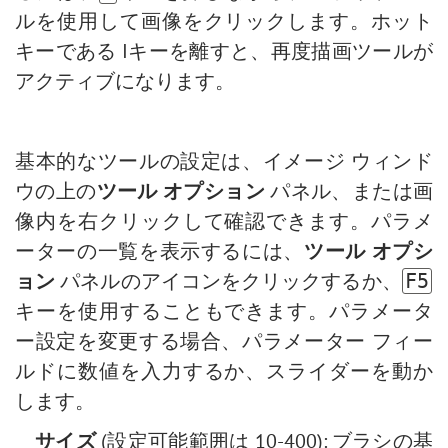
ルを使用して画像をクリックします。ホット
古い写真の修復
キーである Iキーを離すと、再度描画ツールが
アクティブになります。
基本的なツールの設定は、イメージ ウィンド
ウの上の
ツール オプション
パネル、または画
像内を右クリックして確認できます。パラメ
ーターの一覧を表示するには、
ツール オプシ
ョン
パネルのアイコンをクリックするか、
F5
キーを使用することもできます。パラメータ
ー設定を変更する場合、パラメーター フィー
ルドに数値を入力するか、スライダーを動か
します。
サイズ
(設定可能範囲は 10-400): ブラシの基