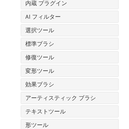
操作方法
内蔵 プラグイン
明るさ/コントラスト
クローンスタンプ
レイヤー マスク
— コミック
新規イメージの作成
露出度
AirBrush
写真から人物を抽出する
クリッピング マスク
AI フィルター
— ハーフトーン パターン
AKVIS形式
部分的な彩度
Enhancer
クロマキー
ブレンド モード
— リノカット効果
イメージを拡大
カラースペース
色相/彩度
選択ツール
HDRFactory
SmartMask プラグイン
明るさによるブレンド
— ペン & インク
JPEG アーティファクト除去
画像のサイズ変更
フォトフィルター
LightShop
基本選択ツール
粒子＆流線
チャンネル
— 鉛筆画
標準ブラシ
モーション デブラー
グラフィック タブレットでの作業
色バランス
MakeUp
自動選択ツール
写真をパステル画に変換
選択範囲
— 写真複写
ノイズ除去
カラーブラシ
バッチ処理
特定色域の選択
NatureArt
修復ツール
クイック選択ツール
芸術的効果
履歴
— ステンシル
色鉛筆
バッチ変換
カラー ルックアップ (3D LUT)
Neon
被写体の選択 AI
油絵効果
調整ブラシ
色
— 粗いエッジ(縁）
変形ツール
スプレーツール
印刷
反転
Noise Buster
主被写体を選択 AI
デジタルアート
スポットリムーバー
スウォッチ
ぼかし効果
再カラーブラシ
プログラムの環境設定
手前に変形
しきい値
Points
色範囲
爆発効果
効果ブラシ
赤目除去
色相環
ブラシ ストローク
テクスチャブラシ
ホットキー
奥に変形
ポスタリゼーション
SmartMask
エッジの微調整
古い写真の復元
歯のホワイトニング
アクション
フラッフィー ブラシ
チャンネル ミキサー
消しゴム
アーティスティック ブラシ
膨張変形
白黒
選択範囲の修正
ハイパス
ファイル情報
ヘア ブラシ
画像結合
履歴ブラシ
しわ変形
グラデーション マップ
油絵用ブラシ
選択コマンド
カメレオンブラシ
テキストツール
ブリストル ブラシ
ディスト―ション
塗りつぶし
ねじり変形
非彩色
ローラー
プラグインの導入方法
スレッド ブラシ
ドロップシャドウ
テキストツール
グラデーションでの塗りつぶし
変形再構成
カラー マッチ
形ツール
フェルトペン
テクスチャブラシ