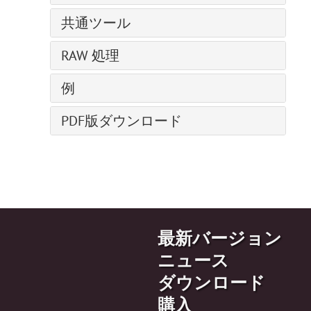
ベール ブラシ
グラマー効果
パス上にテキスト ツール
クローンスタンプ
色の置き換え
チョーク
形の編集
ブラシエディター: シェイプを選択
スモーク ブラシ
グリッチアート
共通ツール
カメレオン ブラシ
均一化
鉛筆(アーティスティック)
形の塗りつぶし
ブラシエディター: 楕円形
スパークル ブラシ
ハイパス
整列ツール
ぼかしツール
スプレー(アーティスティック)
RAW 処理
ストローク
シャドウに関する効果
エナジー ブラシ
レンズ補正
移動ツール
シャープツール
指先ツール (アーティスティック)
シャープ効果、二階調効果
全般設定
ノイズ
例
切り取りツール
指先ツール
様式化に関する効果
色調カーブ
ページカール
遠近法の切り取り
覆い焼きツール
天候を変更
ディスト―ション
PDF版ダウンロード
ディテール
ピクセル化
変形
焼きこみツール
AliveColors で写真を白黒に変換する5
ぼかし効果
HSL/グレースケール
シャドウとハイライト
スポイトツール
スポンジツール
ハイパス効果で人物画を修復
Points プラグイン
レンズ補正
シャープ効果
手のひらツール
詳細なブラシ設定
バレンタインデーカード
Enhancer プラグイン
プリセット
テクスチャ塗りつぶし
ズームツール
ポップアートの人物画
Neon プラグイン
二階調
ポラロイド写真のコラージュ
NatureArt プラグイン
内蔵 プラグイン
最新バージョン
本棚:デスクトップの壁紙作成
LightShop プラグイン
外部プラグイン
モザイク効果
ニュース
HDRFactory プラグイン
水滴
ダウンロード
AirBrush プラグイン
輪郭線の効果
購入
整列ツールのオプション