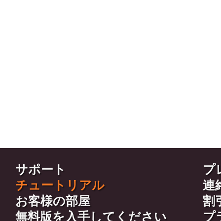
つの方法
サポート
プ
チュートリアル
連
お客様の部屋
割
無料版を入手してください
プ