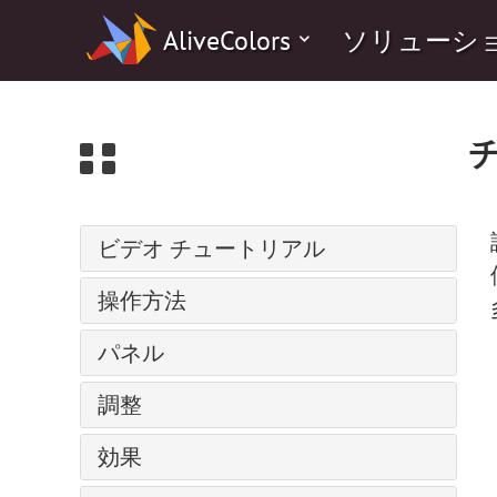
0
AliveColors
ソリューシ
ビデオ チュートリアル
パス上にテキスト
操作方法
調整レイヤー
インストール方法: Windows
パネル
バッチ処理
インストール方法: Mac
人物の水彩画
ナビゲーター
調整
インストール方法: Linux
スーパーヒーローの水彩画ポスター
ツールバー
プログラムの登録
レベル
コミック風の絵
効果
レイヤー
ワークスペース
カーブ
輝くイラスト
レイヤー効果
芸術的効果