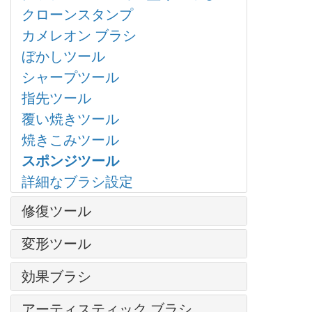
テクスチャブラシ
グラマー効果
クローンスタンプ
色の置き換え
ブラシエディター: シェイプを選択
グリッチアート
カメレオン ブラシ
均一化
ブラシエディター: 楕円形
ハイパス
ぼかしツール
シャドウに関する効果
レンズ補正
シャープツール
シャープ効果、二階調効果
ノイズ
指先ツール
様式化に関する効果
ページカール
覆い焼きツール
ディスト―ション
ピクセル化
焼きこみツール
ぼかし効果
シャドウとハイライト
スポンジツール
Points プラグイン
シャープ効果
詳細なブラシ設定
Enhancer プラグイン
テクスチャ塗りつぶし
修復ツール
Neon プラグイン
二階調
NatureArt プラグイン
調整ブラシ
内蔵 プラグイン
変形ツール
LightShop プラグイン
スポットリムーバー
外部プラグイン
手前に変形
HDRFactory プラグイン
効果ブラシ
赤目除去
奥に変形
AirBrush プラグイン
歯のホワイトニング
フラッフィー ブラシ
アーティスティック ブラシ
膨張変形