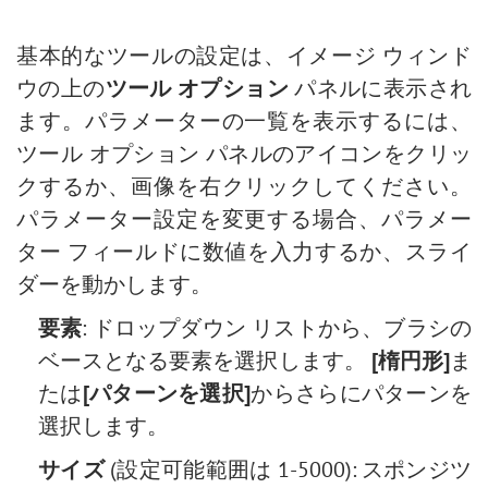
モザイク効果
基本的なツールの設定は、イメージ ウィンド
水滴
ウの上の
ツール オプション
パネルに表示され
輪郭線の効果
ます。パラメーターの一覧を表示するには、
ビンテージ写真の効果
ツール オプション パネルのアイコンをクリッ
古い写真の効果
クするか、画像を右クリックしてください。
ぼけ味効果
パラメーター設定を変更する場合、パラメー
階調の調整
ター フィールドに数値を入力するか、スライ
目の色を変更する方法
ダーを動かします。
人物画の編集 : 眼鏡を除去
口紅の色を選択
要素
: ドロップダウン リストから、ブラシの
古い写真の修復
ベースとなる要素を選択します。
[楕円形]
ま
たは
[パターンを選択]
からさらにパターンを
選択します。
サイズ
(設定可能範囲は 1-5000): スポンジツ