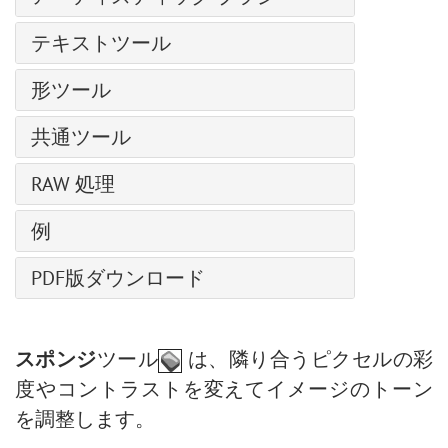
整列ツールのオプション
ヘア ブラシ
しわ変形
油絵用ブラシ
白黒による調整
テキストツール
ブリストル ブラシ
ねじり変形
ローラー
しきい値による調整
スレッド ブラシ
テキストツール
変形再構成
形ツール
フェルトペン
反転による調整
ベール ブラシ
パス上にテキスト ツール
チョーク
形の編集
色相/彩度の調整
スモーク ブラシ
共通ツール
鉛筆(アーティスティック)
形の塗りつぶし
明るさ/コントラストの調整
スパークル ブラシ
整列ツール
スプレー(アーティスティック)
RAW 処理
ストローク
カーブでの調整
エナジー ブラシ
移動ツール
指先ツール (アーティスティック)
レベル補正
全般設定
例
切り取りツール
画像のサイズ変更
色調カーブ
遠近法の切り取り
天候を変更
ニューラル フィルター (AI)
PDF版ダウンロード
ディテール
変形
AliveColors で写真を白黒に変換する5つの方法
インストール方法 (Win)
HSL/グレースケール
スポイトツール
ハイパス効果で人物画を修復
インストール方法 (Mac)
レンズ補正
手のひらツール
バレンタインデーカード
スポンジ
ツール
は、隣り合うピクセルの彩
プリセット
ズームツール
ポップアートの人物画
度やコントラストを変えてイメージのトーン
ポラロイド写真のコラージュ
を調整します。
本棚:デスクトップの壁紙作成