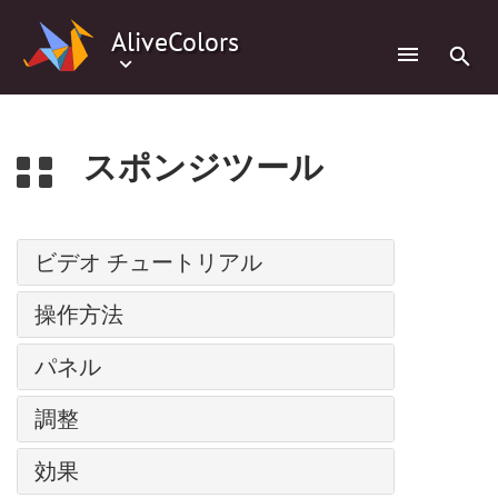
0
AliveColors
スポンジツール
ビデオ チュートリアル
パス上にテキスト
操作方法
調整レイヤー
インストール方法: Windows
パネル
バッチ処理
インストール方法: Mac
人物の水彩画
ナビゲーター
調整
インストール方法: Linux
スーパーヒーローの水彩画ポスター
ツールバー
プログラムの登録
レベル
コミック風の絵
効果
レイヤー
ワークスペース
カーブ