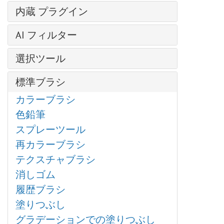
輝くイラスト
レイヤー効果
芸術的効果
操作方法
内蔵 プラグイン
明るさ/コントラスト
クローンスタンプ
レイヤー マスク
— コミック
新規イメージの作成
露出度
AirBrush
写真から人物を抽出する
クリッピング マスク
AI フィルター
— ハーフトーン パターン
AKVIS形式
部分的な彩度
Enhancer
クロマキー
ブレンド モード
— リノカット効果
イメージを拡大
カラースペース
色相/彩度
選択ツール
HDRFactory
SmartMask プラグイン
明るさによるブレンド
— ペン & インク
JPEG アーティファクト除去
画像のサイズ変更
フォトフィルター
LightShop
基本選択ツール
粒子＆流線
チャンネル
— 鉛筆画
標準ブラシ
モーション デブラー
グラフィック タブレットでの作業
色バランス
MakeUp
自動選択ツール
写真をパステル画に変換
選択範囲
— 写真複写
ノイズ除去
カラーブラシ
バッチ処理
特定色域の選択
NatureArt
クイック選択ツール
芸術的効果
履歴
— ステンシル
色鉛筆
バッチ変換
カラー ルックアップ (3D LUT)
Neon
被写体の選択 AI
油絵効果
色
— 粗いエッジ(縁）
スプレーツール
印刷
反転
Noise Buster
主被写体を選択 AI
デジタルアート
スウォッチ
ぼかし効果
再カラーブラシ
プログラムの環境設定
しきい値
Points
色範囲
爆発効果
色相環
ブラシ ストローク
テクスチャブラシ
ホットキー
ポスタリゼーション
SmartMask
エッジの微調整
古い写真の復元
アクション
チャンネル ミキサー
消しゴム
白黒
選択範囲の修正
ハイパス
ファイル情報
画像結合
履歴ブラシ
グラデーション マップ
選択コマンド
カメレオンブラシ
ディスト―ション
塗りつぶし
非彩色
プラグインの導入方法
ドロップシャドウ
グラデーションでの塗りつぶし
カラー マッチ