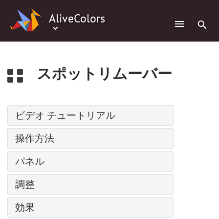
0
AliveColors
スポットリムーバー
ビデオ チュートリアル
パス上にテキスト
操作方法
調整レイヤー
インストール方法: Windows
パネル
バッチ処理
インストール方法: Mac
人物の水彩画
ナビゲーター
調整
インストール方法: Linux
スーパーヒーローの水彩画ポスター
ツールバー
プログラムの登録
レベル
コミック風の絵
効果
レイヤー
ワークスペース
カーブ