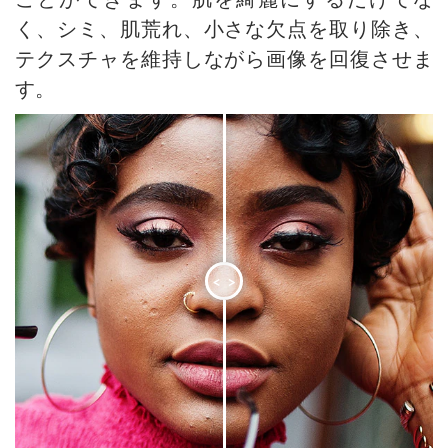
整列ツールのオプション
本棚:デスクトップの壁紙作成
く、シミ、肌荒れ、小さな欠点を取り除き、
白黒による調整
モザイク効果
テクスチャを維持しながら画像を回復させま
しきい値による調整
水滴
す。
反転による調整
輪郭線の効果
色相/彩度の調整
ビンテージ写真の効果
明るさ/コントラストの調整
古い写真の効果
カーブでの調整
ぼけ味効果
レベル補正
階調の調整
画像のサイズ変更
目の色を変更する方法
ニューラル フィルター (AI)
<
>
人物画の編集 : 眼鏡を除去
インストール方法 (Win)
口紅の色を選択
インストール方法 (Mac)
古い写真の修復