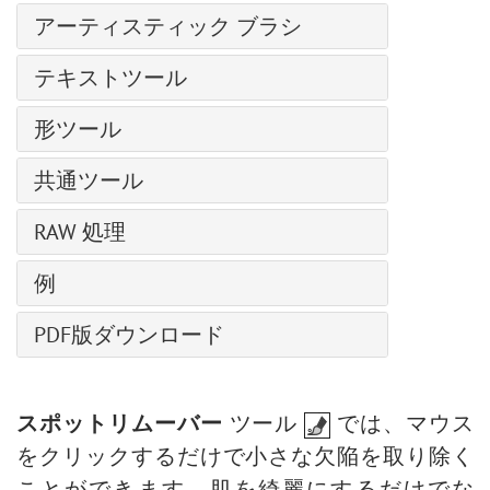
テクスチャブラシ
フラッフィー ブラシ
グラマー効果
クローンスタンプ
アーティスティック ブラシ
膨張変形
色の置き換え
ブラシエディター: シェイプを選択
ヘア ブラシ
グリッチアート
カメレオン ブラシ
しわ変形
均一化
油絵用ブラシ
ブラシエディター: 楕円形
テキストツール
ブリストル ブラシ
ハイパス
ぼかしツール
ねじり変形
ローラー
シャドウに関する効果
スレッド ブラシ
レンズ補正
テキストツール
シャープツール
変形再構成
形ツール
フェルトペン
シャープ効果、二階調効果
ベール ブラシ
ノイズ
パス上にテキスト ツール
指先ツール
チョーク
形の編集
様式化に関する効果
スモーク ブラシ
ページカール
共通ツール
覆い焼きツール
鉛筆(アーティスティック)
形の塗りつぶし
ディスト―ション
スパークル ブラシ
ピクセル化
整列ツール
焼きこみツール
スプレー(アーティスティック)
RAW 処理
ストローク
ぼかし効果
エナジー ブラシ
シャドウとハイライト
移動ツール
スポンジツール
指先ツール (アーティスティック)
Points プラグイン
全般設定
シャープ効果
例
切り取りツール
詳細なブラシ設定
Enhancer プラグイン
色調カーブ
テクスチャ塗りつぶし
遠近法の切り取り
天候を変更
Neon プラグイン
PDF版ダウンロード
ディテール
二階調
変形
AliveColors で写真を白黒に変換する5つの方法
NatureArt プラグイン
HSL/グレースケール
内蔵 プラグイン
スポイトツール
ハイパス効果で人物画を修復
LightShop プラグイン
レンズ補正
外部プラグイン
手のひらツール
バレンタインデーカード
スポットリムーバー
ツール
では、マウス
HDRFactory プラグイン
プリセット
ズームツール
ポップアートの人物画
をクリックするだけで小さな欠陥を取り除く
AirBrush プラグイン
ポラロイド写真のコラージュ
ことができます。肌を綺麗にするだけでな