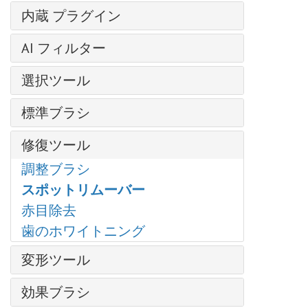
輝くイラスト
レイヤー効果
芸術的効果
操作方法
内蔵 プラグイン
明るさ/コントラスト
クローンスタンプ
レイヤー マスク
— コミック
新規イメージの作成
露出度
AirBrush
写真から人物を抽出する
クリッピング マスク
AI フィルター
— ハーフトーン パターン
AKVIS形式
部分的な彩度
Enhancer
クロマキー
ブレンド モード
— リノカット効果
イメージを拡大
カラースペース
色相/彩度
選択ツール
HDRFactory
SmartMask プラグイン
明るさによるブレンド
— ペン & インク
JPEG アーティファクト除去
画像のサイズ変更
フォトフィルター
LightShop
基本選択ツール
粒子＆流線
チャンネル
— 鉛筆画
標準ブラシ
モーション デブラー
グラフィック タブレットでの作業
色バランス
MakeUp
自動選択ツール
写真をパステル画に変換
選択範囲
— 写真複写
ノイズ除去
カラーブラシ
バッチ処理
特定色域の選択
NatureArt
修復ツール
クイック選択ツール
芸術的効果
履歴
— ステンシル
色鉛筆
バッチ変換
カラー ルックアップ (3D LUT)
Neon
被写体の選択 AI
油絵効果
調整ブラシ
色
— 粗いエッジ(縁）
スプレーツール
印刷
反転
Noise Buster
主被写体を選択 AI
デジタルアート
スポットリムーバー
スウォッチ
ぼかし効果
再カラーブラシ
プログラムの環境設定
しきい値
Points
色範囲
爆発効果
赤目除去
色相環
ブラシ ストローク
テクスチャブラシ
ホットキー
ポスタリゼーション
SmartMask
エッジの微調整
古い写真の復元
歯のホワイトニング
アクション
チャンネル ミキサー
消しゴム
白黒
選択範囲の修正
ハイパス
ファイル情報
画像結合
変形ツール
履歴ブラシ
グラデーション マップ
選択コマンド
カメレオンブラシ
ディスト―ション
塗りつぶし
手前に変形
非彩色
プラグインの導入方法
効果ブラシ
ドロップシャドウ
グラデーションでの塗りつぶし
奥に変形
カラー マッチ