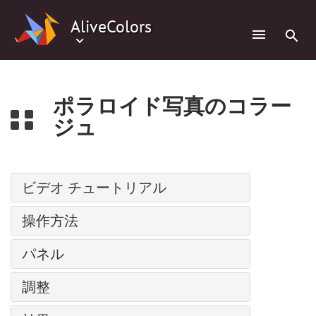
0
AliveColors
ポラロイド写真のコラー
ジュ
ビデオ チュートリアル
パス上にテキスト
操作方法
調整レイヤー
インストール方法: Windows
パネル
バッチ処理
インストール方法: Mac
人物の水彩画
ナビゲーター
調整
インストール方法: Linux
スーパーヒーローの水彩画ポスター
ツールバー
プログラムの登録
レベル