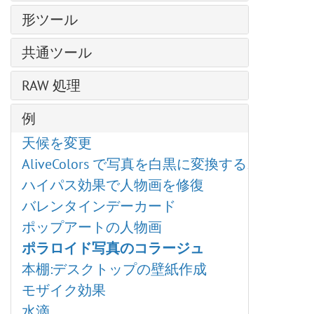
プラグインの導入方法
スレッド ブラシ
ドロップシャドウ
テキストツール
グラデーションでの塗りつぶし
変形再構成
カラー マッチ
形ツール
フェルトペン
テクスチャブラシ
ベール ブラシ
グラマー効果
パス上にテキスト ツール
クローンスタンプ
色の置き換え
チョーク
形の編集
ブラシエディター: シェイプを選択
スモーク ブラシ
グリッチアート
共通ツール
カメレオン ブラシ
均一化
鉛筆(アーティスティック)
形の塗りつぶし
ブラシエディター: 楕円形
スパークル ブラシ
ハイパス
整列ツール
ぼかしツール
スプレー(アーティスティック)
RAW 処理
ストローク
シャドウに関する効果
エナジー ブラシ
レンズ補正
移動ツール
シャープツール
指先ツール (アーティスティック)
シャープ効果、二階調効果
全般設定
ノイズ
例
切り取りツール
指先ツール
様式化に関する効果
色調カーブ
ページカール
遠近法の切り取り
覆い焼きツール
天候を変更
ディスト―ション
ディテール
ピクセル化
変形
焼きこみツール
AliveColors で写真を白黒に変換する5つの方法
ぼかし効果
HSL/グレースケール
シャドウとハイライト
スポイトツール
スポンジツール
ハイパス効果で人物画を修復
Points プラグイン
レンズ補正
シャープ効果
手のひらツール
詳細なブラシ設定
バレンタインデーカード
Enhancer プラグイン
プリセット
テクスチャ塗りつぶし
ズームツール
ポップアートの人物画
Neon プラグイン
二階調
ポラロイド写真のコラージュ
NatureArt プラグイン
内蔵 プラグイン
本棚:デスクトップの壁紙作成
LightShop プラグイン
外部プラグイン
モザイク効果
HDRFactory プラグイン
水滴