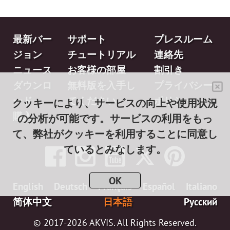
最新バー
サポート
プレスルーム
ジョン
チュートリアル
連絡先
ニュース
お客様の部屋
割引き
ダウンロ
無料版を入手し
プライバシー
ード
てください
ポリシー
クッキーにより、サービスの向上や使用状況
購入
の分析が可能です。サービスの利用をもっ
て、弊社がクッキーを利用することに同意し
ているとみなします。
OK
English
Deutsch
Français
Español
Italiano
简体中文
日本語
Pусский
© 2017-2026 AKVIS. All Rights Reserved.