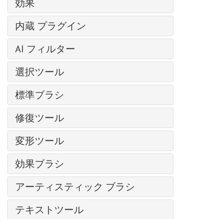
コミック風の絵
効果
レイヤー
ワークスペース
カーブ
輝くイラスト
レイヤー効果
芸術的効果
操作方法
内蔵 プラグイン
明るさ/コントラスト
クローンスタンプ
レイヤー マスク
— コミック
新規イメージの作成
露出度
AirBrush
写真から人物を抽出する
クリッピング マスク
AI フィルター
— ハーフトーン パターン
AKVIS形式
部分的な彩度
Enhancer
クロマキー
ブレンド モード
— リノカット効果
イメージを拡大
カラースペース
色相/彩度
選択ツール
HDRFactory
SmartMask プラグイン
明るさによるブレンド
— ペン & インク
JPEG アーティファクト除去
画像のサイズ変更
フォトフィルター
LightShop
基本選択ツール
粒子＆流線
チャンネル
— 鉛筆画
標準ブラシ
モーション デブラー
グラフィック タブレットでの作業
色バランス
MakeUp
自動選択ツール
写真をパステル画に変換
選択範囲
— 写真複写
ノイズ除去
カラーブラシ
バッチ処理
特定色域の選択
NatureArt
修復ツール
クイック選択ツール
芸術的効果
履歴
— ステンシル
色鉛筆
バッチ変換
カラー ルックアップ (3D LUT)
Neon
被写体の選択 AI
油絵効果
調整ブラシ
色
— 粗いエッジ(縁）
変形ツール
スプレーツール
印刷
反転
Noise Buster
主被写体を選択 AI
デジタルアート
スポットリムーバー
スウォッチ
ぼかし効果
再カラーブラシ
プログラムの環境設定
手前に変形
しきい値
Points
色範囲
爆発効果
効果ブラシ
赤目除去
色相環
ブラシ ストローク
テクスチャブラシ
ホットキー
奥に変形
ポスタリゼーション
SmartMask
エッジの微調整
古い写真の復元
歯のホワイトニング
アクション
フラッフィー ブラシ
チャンネル ミキサー
消しゴム
アーティスティック ブラシ
膨張変形
白黒
選択範囲の修正
ハイパス
ファイル情報
ヘア ブラシ
画像結合
履歴ブラシ
しわ変形
グラデーション マップ
油絵用ブラシ
選択コマンド
カメレオンブラシ
テキストツール
ブリストル ブラシ
ディスト―ション
塗りつぶし
ねじり変形
非彩色
ローラー