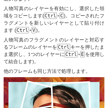
人物写真のレイヤーを有効にし、選択した領
域をコピーします(
+
)。コピーされたフ
Ctrl
C
ラグメントを新しいレイヤーとして貼り付け
ます (
+
)。
Ctrl
V
人物写真のフラグメントのレイヤーと対応す
るフレームのレイヤーを
キーを押したま
Ctrl
ま選択し、1つのレイヤーに
+
を使用し
Ctrl
E
て結合します)。
他のフレームも同じ方法で処理します。