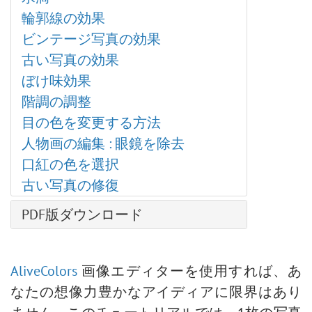
AirBrush プラグイン
輪郭線の効果
整列ツールのオプション
ビンテージ写真の効果
白黒による調整
古い写真の効果
しきい値による調整
ぼけ味効果
反転による調整
階調の調整
色相/彩度の調整
目の色を変更する方法
明るさ/コントラストの調整
人物画の編集 : 眼鏡を除去
カーブでの調整
口紅の色を選択
レベル補正
古い写真の修復
画像のサイズ変更
ニューラル フィルター (AI)
PDF版ダウンロード
インストール方法 (Win)
インストール方法 (Mac)
AliveColors
画像エディターを使用すれば、あ
なたの想像力豊かなアイディアに限界はあり