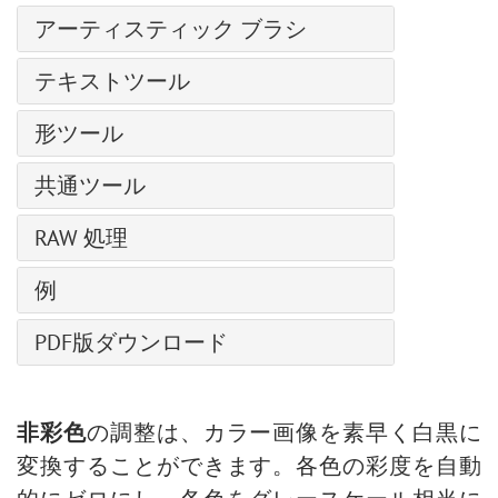
SmartMask
エッジの微調整
整列ツールのオプション
歯のホワイトニング
フラッフィー ブラシ
チャンネル ミキサー
消しゴム
アーティスティック ブラシ
膨張変形
選択範囲の修正
白黒による調整
ヘア ブラシ
画像結合
履歴ブラシ
しわ変形
油絵用ブラシ
選択コマンド
しきい値による調整
テキストツール
ブリストル ブラシ
ディスト―ション
塗りつぶし
ねじり変形
ローラー
反転による調整
スレッド ブラシ
ドロップシャドウ
テキストツール
グラデーションでの塗りつぶし
変形再構成
形ツール
フェルトペン
色相/彩度の調整
ベール ブラシ
グラマー効果
パス上にテキスト ツール
クローンスタンプ
チョーク
形の編集
明るさ/コントラストの調整
スモーク ブラシ
グリッチアート
共通ツール
カメレオン ブラシ
鉛筆(アーティスティック)
形の塗りつぶし
カーブでの調整
スパークル ブラシ
ハイパス
整列ツール
ぼかしツール
スプレー(アーティスティック)
RAW 処理
ストローク
レベル補正
エナジー ブラシ
レンズ補正
移動ツール
シャープツール
指先ツール (アーティスティック)
画像のサイズ変更
全般設定
ノイズ
例
切り取りツール
指先ツール
ニューラル フィルター (AI)
色調カーブ
ページカール
遠近法の切り取り
覆い焼きツール
天候を変更
インストール方法 (Win)
PDF版ダウンロード
ディテール
ピクセル化
変形
焼きこみツール
AliveColors で写真を白黒に変換する5つの方法
インストール方法 (Mac)
HSL/グレースケール
シャドウとハイライト
スポイトツール
スポンジツール
ハイパス効果で人物画を修復
レンズ補正
シャープ効果
手のひらツール
詳細なブラシ設定
バレンタインデーカード
非彩色
の調整は、カラー画像を素早く白黒に
プリセット
テクスチャ塗りつぶし
ズームツール
ポップアートの人物画
変換することができます。各色の彩度を自動
二階調
ポラロイド写真のコラージュ