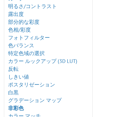
輝くイラスト
レイヤー効果
操作方法
明るさ/コントラスト
クローンスタンプ
レイヤー マスク
新規イメージの作成
露出度
写真から人物を抽出する
クリッピング マスク
AKVIS形式
部分的な彩度
クロマキー
ブレンド モード
カラースペース
色相/彩度
SmartMask プラグイン
明るさによるブレンド
画像のサイズ変更
フォトフィルター
粒子＆流線
チャンネル
グラフィック タブレットでの作業
色バランス
写真をパステル画に変換
選択範囲
バッチ処理
特定色域の選択
芸術的効果
履歴
バッチ変換
カラー ルックアップ (3D LUT)
油絵効果
色
印刷
反転
デジタルアート
スウォッチ
プログラムの環境設定
しきい値
爆発効果
色相環
ホットキー
ポスタリゼーション
古い写真の復元
アクション
白黒
ハイパス
ファイル情報
グラデーション マップ
カメレオンブラシ
非彩色
プラグインの導入方法
カラー マッチ