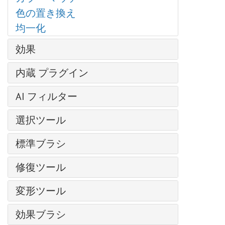
テクスチャブラシ
色の置き換え
ブラシエディター: シェイプを選択
均一化
ブラシエディター: 楕円形
シャドウに関する効果
効果
シャープ効果、二階調効果
芸術的効果
内蔵 プラグイン
様式化に関する効果
— コミック
AirBrush
ディスト―ション
AI フィルター
— ハーフトーン パターン
Enhancer
ぼかし効果
— リノカット効果
イメージを拡大
選択ツール
HDRFactory
Points プラグイン
— ペン & インク
JPEG アーティファクト除去
LightShop
基本選択ツール
Enhancer プラグイン
— 鉛筆画
標準ブラシ
モーション デブラー
MakeUp
自動選択ツール
Neon プラグイン
— 写真複写
ノイズ除去
カラーブラシ
NatureArt
修復ツール
クイック選択ツール
NatureArt プラグイン
— ステンシル
色鉛筆
Neon
被写体の選択 AI
LightShop プラグイン
調整ブラシ
— 粗いエッジ(縁）
変形ツール
スプレーツール
Noise Buster
主被写体を選択 AI
HDRFactory プラグイン
スポットリムーバー
ぼかし効果
再カラーブラシ
手前に変形
Points
色範囲
AirBrush プラグイン
効果ブラシ
赤目除去
ブラシ ストローク
テクスチャブラシ
奥に変形