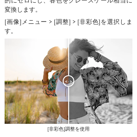
的にゼロにし、各色をグレースケール相当に
内蔵 プラグイン
本棚:デスクトップの壁紙作成
変換します。
外部プラグイン
モザイク効果
[画像]メニュー > [調整] > [非彩色]を選択しま
水滴
す。
輪郭線の効果
ビンテージ写真の効果
古い写真の効果
ぼけ味効果
階調の調整
目の色を変更する方法
<
>
人物画の編集 : 眼鏡を除去
口紅の色を選択
古い写真の修復
[非彩色]調整を使用