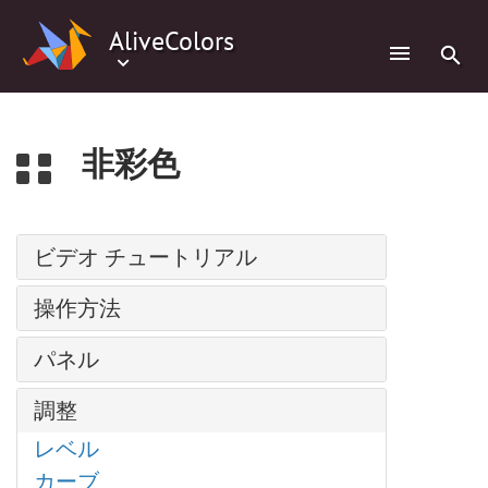
0
AliveColors
非彩色
ビデオ チュートリアル
パス上にテキスト
操作方法
調整レイヤー
インストール方法: Windows
パネル
バッチ処理
インストール方法: Mac
人物の水彩画
ナビゲーター
調整
インストール方法: Linux
スーパーヒーローの水彩画ポスター
ツールバー
プログラムの登録
レベル
コミック風の絵
レイヤー
ワークスペース
カーブ