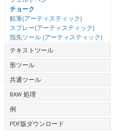
テクスチャブラシ
ベール ブラシ
グラマー効果
クローンスタンプ
色の置き換え
チョーク
ブラシエディター: シェイプを選択
スモーク ブラシ
グリッチアート
カメレオン ブラシ
均一化
鉛筆(アーティスティック)
ブラシエディター: 楕円形
スパークル ブラシ
ハイパス
ぼかしツール
スプレー(アーティスティック)
シャドウに関する効果
エナジー ブラシ
レンズ補正
シャープツール
指先ツール (アーティスティック)
シャープ効果、二階調効果
ノイズ
指先ツール
様式化に関する効果
テキストツール
ページカール
覆い焼きツール
ディスト―ション
ピクセル化
テキストツール
焼きこみツール
形ツール
ぼかし効果
シャドウとハイライト
パス上にテキスト ツール
スポンジツール
形の編集
Points プラグイン
シャープ効果
共通ツール
詳細なブラシ設定
形の塗りつぶし
Enhancer プラグイン
テクスチャ塗りつぶし
整列ツール
RAW 処理
ストローク
Neon プラグイン
二階調
移動ツール
NatureArt プラグイン
全般設定
内蔵 プラグイン
例
切り取りツール
LightShop プラグイン
色調カーブ
外部プラグイン
遠近法の切り取り
天候を変更
HDRFactory プラグイン
PDF版ダウンロード
ディテール
変形
AliveColors で写真を白黒に変換する5つの方法
AirBrush プラグイン
HSL/グレースケール
スポイトツール
ハイパス効果で人物画を修復