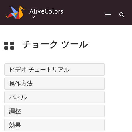
0
AliveColors
チョーク ツール
ビデオ チュートリアル
パス上にテキスト
操作方法
調整レイヤー
インストール方法: Windows
パネル
バッチ処理
インストール方法: Mac
人物の水彩画
ナビゲーター
調整
インストール方法: Linux
スーパーヒーローの水彩画ポスター
ツールバー
プログラムの登録
レベル
コミック風の絵
効果
レイヤー
ワークスペース
カーブ