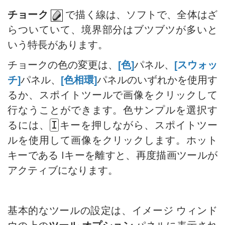
整列ツールのオプション
レンズ補正
手のひらツール
バレンタインデーカード
チョーク
で描く線は、ソフトで、全体はざ
白黒による調整
プリセット
ズームツール
ポップアートの人物画
らついていて、境界部分はブツブツが多いと
しきい値による調整
ポラロイド写真のコラージュ
いう特長があります。
反転による調整
本棚:デスクトップの壁紙作成
色相/彩度の調整
チョークの色の変更は、
[色]
パネル、
[スウォッ
モザイク効果
明るさ/コントラストの調整
チ]
パネル、
[色相環]
パネルのいずれかを使用す
水滴
カーブでの調整
るか、スポイトツールで画像をクリックして
輪郭線の効果
レベル補正
行なうことができます。色サンプルを選択す
ビンテージ写真の効果
画像のサイズ変更
るには、
キーを押しながら、スポイトツー
I
古い写真の効果
ニューラル フィルター (AI)
ルを使用して画像をクリックします。ホット
ぼけ味効果
インストール方法 (Win)
キーである Iキーを離すと、再度描画ツールが
階調の調整
インストール方法 (Mac)
アクティブになります。
目の色を変更する方法
人物画の編集 : 眼鏡を除去
口紅の色を選択
基本的なツールの設定は、イメージ ウィンド
古い写真の修復