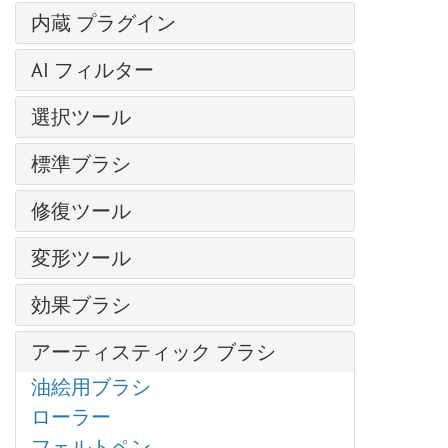
輝くイラスト
レイヤー効果
芸術的効果
操作方法
内蔵 プラグイン
明るさ/コントラスト
クローンスタンプ
レイヤー マスク
— コミック
新規イメージの作成
露出度
AirBrush
写真から人物を抽出する
クリッピング マスク
AI フィルター
— ハーフトーン パターン
AKVIS形式
部分的な彩度
Enhancer
クロマキー
ブレンド モード
— リノカット効果
イメージを拡大
カラースペース
色相/彩度
選択ツール
HDRFactory
SmartMask プラグイン
明るさによるブレンド
— ペン & インク
JPEG アーティファクト除去
画像のサイズ変更
フォトフィルター
LightShop
基本選択ツール
粒子＆流線
チャンネル
— 鉛筆画
標準ブラシ
モーション デブラー
グラフィック タブレットでの作業
色バランス
MakeUp
自動選択ツール
写真をパステル画に変換
選択範囲
— 写真複写
ノイズ除去
カラーブラシ
バッチ処理
特定色域の選択
NatureArt
修復ツール
クイック選択ツール
芸術的効果
履歴
— ステンシル
色鉛筆
バッチ変換
カラー ルックアップ (3D LUT)
Neon
被写体の選択 AI
油絵効果
調整ブラシ
色
— 粗いエッジ(縁）
変形ツール
スプレーツール
印刷
反転
Noise Buster
主被写体を選択 AI
デジタルアート
スポットリムーバー
スウォッチ
ぼかし効果
再カラーブラシ
プログラムの環境設定
手前に変形
しきい値
Points
色範囲
爆発効果
効果ブラシ
赤目除去
色相環
ブラシ ストローク
テクスチャブラシ
ホットキー
奥に変形
ポスタリゼーション
SmartMask
エッジの微調整
古い写真の復元
歯のホワイトニング
アクション
フラッフィー ブラシ
チャンネル ミキサー
消しゴム
アーティスティック ブラシ
膨張変形
白黒
選択範囲の修正
ハイパス
ファイル情報
ヘア ブラシ
画像結合
履歴ブラシ
しわ変形
グラデーション マップ
油絵用ブラシ
選択コマンド
カメレオンブラシ
ブリストル ブラシ
ディスト―ション
塗りつぶし
ねじり変形
非彩色
ローラー
プラグインの導入方法
スレッド ブラシ
ドロップシャドウ
グラデーションでの塗りつぶし
変形再構成
カラー マッチ
フェルトペン