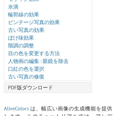
HDRFactory プラグイン
水滴
AirBrush プラグイン
輪郭線の効果
整列ツールのオプション
ビンテージ写真の効果
白黒による調整
古い写真の効果
しきい値による調整
ぼけ味効果
反転による調整
階調の調整
色相/彩度の調整
目の色を変更する方法
明るさ/コントラストの調整
人物画の編集 : 眼鏡を除去
カーブでの調整
口紅の色を選択
レベル補正
古い写真の修復
画像のサイズ変更
ニューラル フィルター (AI)
PDF版ダウンロード
インストール方法 (Win)
インストール方法 (Mac)
AliveColors
は、幅広い画像の生成機能を提供