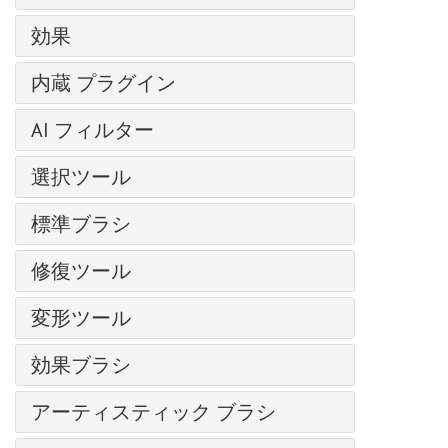
スーパーヒーローの水彩画ポスター
ツールバー
プログラムの登録
レベル
コミック風の絵
効果
レイヤー
ワークスペース
カーブ
輝くイラスト
レイヤー効果
芸術的効果
操作方法
内蔵 プラグイン
明るさ/コントラスト
クローンスタンプ
レイヤー マスク
— コミック
新規イメージの作成
露出度
AirBrush
写真から人物を抽出する
クリッピング マスク
AI フィルター
— ハーフトーン パターン
AKVIS形式
部分的な彩度
Enhancer
クロマキー
ブレンド モード
— リノカット効果
イメージを拡大
カラースペース
色相/彩度
選択ツール
HDRFactory
SmartMask プラグイン
明るさによるブレンド
— ペン & インク
JPEG アーティファクト除去
画像のサイズ変更
フォトフィルター
LightShop
基本選択ツール
粒子＆流線
チャンネル
— 鉛筆画
標準ブラシ
モーション デブラー
グラフィック タブレットでの作業
色バランス
MakeUp
自動選択ツール
写真をパステル画に変換
選択範囲
— 写真複写
ノイズ除去
カラーブラシ
バッチ処理
特定色域の選択
NatureArt
修復ツール
クイック選択ツール
芸術的効果
履歴
— ステンシル
色鉛筆
バッチ変換
カラー ルックアップ (3D LUT)
Neon
被写体の選択 AI
油絵効果
調整ブラシ
色
— 粗いエッジ(縁）
変形ツール
スプレーツール
印刷
反転
Noise Buster
主被写体を選択 AI
デジタルアート
スポットリムーバー
スウォッチ
ぼかし効果
再カラーブラシ
プログラムの環境設定
手前に変形
しきい値
Points
色範囲
爆発効果
効果ブラシ
赤目除去
色相環
ブラシ ストローク
テクスチャブラシ
ホットキー
奥に変形
ポスタリゼーション
SmartMask
エッジの微調整
古い写真の復元
歯のホワイトニング
アクション
フラッフィー ブラシ
チャンネル ミキサー
消しゴム
アーティスティック ブラシ
膨張変形
白黒
選択範囲の修正
ハイパス
ファイル情報
ヘア ブラシ
画像結合
履歴ブラシ
しわ変形
グラデーション マップ
油絵用ブラシ