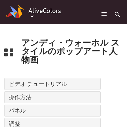
0
AliveColors
アンディ・ウォーホル ス
タイルのポップアート人
物画
ビデオ チュートリアル
パス上にテキスト
操作方法
調整レイヤー
インストール方法: Windows
パネル
バッチ処理
インストール方法: Mac
人物の水彩画
ナビゲーター
調整
インストール方法: Linux