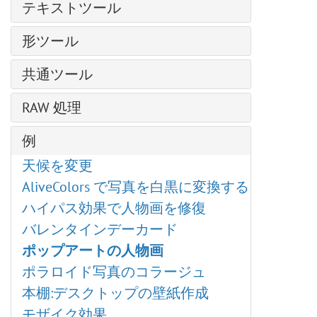
選択コマンド
カメレオンブラシ
テキストツール
ブリストル ブラシ
ディスト―ション
塗りつぶし
ねじり変形
非彩色
ローラー
プラグインの導入方法
スレッド ブラシ
ドロップシャドウ
テキストツール
グラデーションでの塗りつぶし
変形再構成
カラー マッチ
形ツール
フェルトペン
テクスチャブラシ
ベール ブラシ
グラマー効果
パス上にテキスト ツール
クローンスタンプ
色の置き換え
チョーク
形の編集
ブラシエディター: シェイプを選択
スモーク ブラシ
グリッチアート
共通ツール
カメレオン ブラシ
均一化
鉛筆(アーティスティック)
形の塗りつぶし
ブラシエディター: 楕円形
スパークル ブラシ
ハイパス
整列ツール
ぼかしツール
スプレー(アーティスティック)
RAW 処理
ストローク
シャドウに関する効果
エナジー ブラシ
レンズ補正
移動ツール
シャープツール
指先ツール (アーティスティック)
シャープ効果、二階調効果
全般設定
ノイズ
例
切り取りツール
指先ツール
様式化に関する効果
色調カーブ
ページカール
遠近法の切り取り
覆い焼きツール
天候を変更
ディスト―ション
ディテール
ピクセル化
変形
焼きこみツール
AliveColors で写真を白黒に変換する5つの方法
ぼかし効果
HSL/グレースケール
シャドウとハイライト
スポイトツール
スポンジツール
ハイパス効果で人物画を修復
Points プラグイン
レンズ補正
シャープ効果
手のひらツール
詳細なブラシ設定
バレンタインデーカード
Enhancer プラグイン
プリセット
テクスチャ塗りつぶし
ズームツール
ポップアートの人物画
Neon プラグイン
二階調
ポラロイド写真のコラージュ
NatureArt プラグイン
内蔵 プラグイン
本棚:デスクトップの壁紙作成
LightShop プラグイン
外部プラグイン
モザイク効果