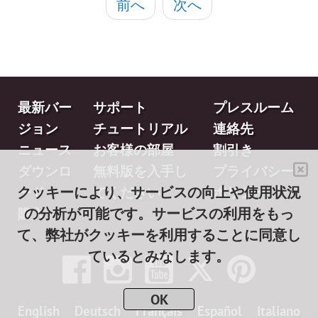
前へ
次へ
最新バー
サポート
プレスルーム
ジョン
チュートリアル
連絡先
ニュース
お客様の部屋
割引き
ダウンロ
無料版を入手し
プライバシー
クッキーにより、サービスの向上や使用状況
ード
てください
ポリシー
の分析が可能です。サービスの利用をもっ
購入
て、弊社がクッキーを利用することに同意し
ているとみなします。
OK
English
Deutsch
Français
Español
Italiano