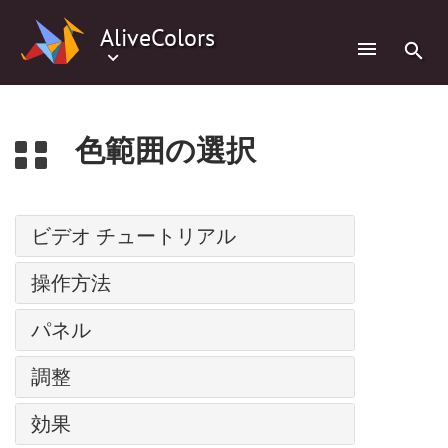
0
AliveColors
色範囲の選択
ビデオ チュートリアル
パス上にテキスト
操作方法
調整レイヤー
インストール方法: Windows
パネル
バッチ処理
インストール方法: Mac
人物の水彩画
ナビゲーター
調整
インストール方法: Linux
スーパーヒーローの水彩画ポスター
ツールバー
プログラムの登録
レベル
コミック風の絵
効果
レイヤー
ワークスペース
カーブ