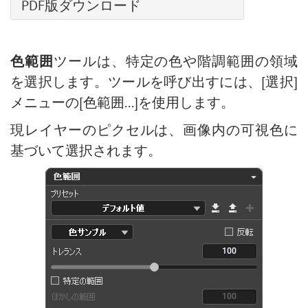
整列ツールのオプション
PDF版ダウンロード
ディテール
変形
焼きこみツール
AliveColors で写真を白黒に変換する5つの方法
白黒による調整
HSL/グレースケール
スポイトツール
スポンジツール
ハイパス効果で人物画を修復
しきい値による調整
レンズ補正
手のひらツール
詳細なブラシ設定
バレンタインデーカード
色範囲
ツールは、特定の色や階調範囲の領域
反転による調整
プリセット
ズームツール
ポップアートの人物画
を選択します。ツールを呼び出すには、[選択]
色相/彩度の調整
ポラロイド写真のコラージュ
メニューの[色範囲...]を使用します。
明るさ/コントラストの調整
本棚:デスクトップの壁紙作成
カーブでの調整
現レイヤーのピクセルは、画像内の可視色に
モザイク効果
レベル補正
基づいて選択されます。
水滴
画像のサイズ変更
輪郭線の効果
ニューラル フィルター (AI)
ビンテージ写真の効果
インストール方法 (Win)
古い写真の効果
インストール方法 (Mac)
ぼけ味効果
階調の調整
目の色を変更する方法
人物画の編集 : 眼鏡を除去