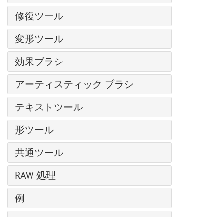
テクスチャブラシ
グラマー効果
カラーブラシ
色の置き換え
修復ツール
ブラシエディター: シェイプを選択
グリッチアート
色鉛筆
均一化
ブラシエディター: 楕円形
調整ブラシ
ハイパス
変形ツール
スプレーツール
シャドウに関する効果
スポットリムーバー
レンズ補正
再カラーブラシ
手前に変形
シャープ効果、二階調効果
効果ブラシ
赤目除去
ノイズ
テクスチャブラシ
奥に変形
様式化に関する効果
歯のホワイトニング
フラッフィー ブラシ
ページカール
消しゴム
アーティスティック ブラシ
膨張変形
ディスト―ション
ヘア ブラシ
ピクセル化
履歴ブラシ
しわ変形
油絵用ブラシ
ぼかし効果
テキストツール
ブリストル ブラシ
シャドウとハイライト
塗りつぶし
ねじり変形
ローラー
Points プラグイン
スレッド ブラシ
シャープ効果
テキストツール
グラデーションでの塗りつぶし
変形再構成
形ツール
フェルトペン
Enhancer プラグイン
ベール ブラシ
テクスチャ塗りつぶし
パス上にテキスト ツール
クローンスタンプ
チョーク
形の編集
Neon プラグイン
スモーク ブラシ
二階調
共通ツール
カメレオン ブラシ
鉛筆(アーティスティック)
形の塗りつぶし
NatureArt プラグイン
スパークル ブラシ
内蔵 プラグイン
整列ツール
ぼかしツール
スプレー(アーティスティック)
RAW 処理
ストローク
LightShop プラグイン
エナジー ブラシ
外部プラグイン
移動ツール
シャープツール
指先ツール (アーティスティック)
HDRFactory プラグイン
全般設定
例
切り取りツール
指先ツール
AirBrush プラグイン
色調カーブ
遠近法の切り取り
覆い焼きツール
天候を変更