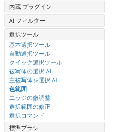
輝くイラスト
レイヤー効果
芸術的効果
操作方法
内蔵 プラグイン
明るさ/コントラスト
クローンスタンプ
レイヤー マスク
— コミック
新規イメージの作成
露出度
AirBrush
写真から人物を抽出する
クリッピング マスク
AI フィルター
— ハーフトーン パターン
AKVIS形式
部分的な彩度
Enhancer
クロマキー
ブレンド モード
— リノカット効果
イメージを拡大
カラースペース
色相/彩度
選択ツール
HDRFactory
SmartMask プラグイン
明るさによるブレンド
— ペン & インク
JPEG アーティファクト除去
画像のサイズ変更
フォトフィルター
LightShop
基本選択ツール
粒子＆流線
チャンネル
— 鉛筆画
モーション デブラー
グラフィック タブレットでの作業
色バランス
MakeUp
自動選択ツール
写真をパステル画に変換
選択範囲
— 写真複写
ノイズ除去
バッチ処理
特定色域の選択
NatureArt
クイック選択ツール
芸術的効果
履歴
— ステンシル
バッチ変換
カラー ルックアップ (3D LUT)
Neon
被写体の選択 AI
油絵効果
色
— 粗いエッジ(縁）
印刷
反転
Noise Buster
主被写体を選択 AI
デジタルアート
スウォッチ
ぼかし効果
プログラムの環境設定
しきい値
Points
色範囲
爆発効果
色相環
ブラシ ストローク
ホットキー
ポスタリゼーション
SmartMask
エッジの微調整
古い写真の復元
アクション
チャンネル ミキサー
白黒
選択範囲の修正
ハイパス
ファイル情報
画像結合
グラデーション マップ
選択コマンド
カメレオンブラシ
ディスト―ション
非彩色
プラグインの導入方法
ドロップシャドウ
標準ブラシ
カラー マッチ