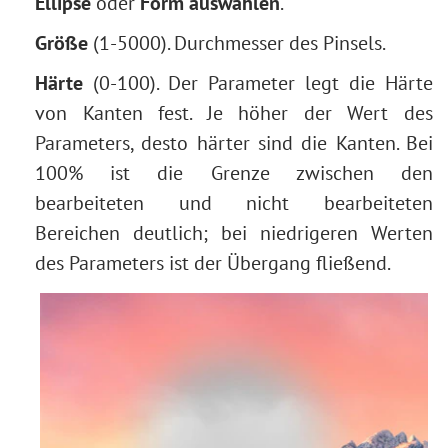
Farbton anpassen
Ellipse
oder
Form auswählen
.
Augenfarbe ändern
Größe
(1-5000). Durchmesser des Pinsels.
Brille entfernen
Härte
(0-100). Der Parameter legt die Härte
Lippenstiftauswahl
von Kanten fest. Je höher der Wert des
Fotoretusche
Parameters, desto härter sind die Kanten. Bei
100% ist die Grenze zwischen den
bearbeiteten und nicht bearbeiteten
Bereichen deutlich; bei niedrigeren Werten
des Parameters ist der Übergang fließend.