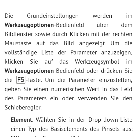
Form füllen
Tonwertkorrektur
Gesichts- und Körperformung
Kontur für Formen zuweisen
Bildgrößenbearbeitung
Die Grundeinstellungen werden im
Wetter im Foto ändern
Neuronale Filter (AI)
Werkzeugoptionen
-Bedienfeld über dem
Schwarzweißfotos erstellen
Installation unter Windows
Bildfenster sowie durch Klicken mit der rechten
Schnelle Beauty-Retusche
Installation unter Mac
Maustaste auf das Bild angezeigt. Um die
Fotogrußkarte zum Valentinstag
vollständige Liste der Parameter anzuzeigen,
Pop-Art-Porträt
klicken Sie auf das Werkzeugsymbol im
Polaroid-Fotocollage
Werkzeugoptionen
-Bedienfeld oder drücken Sie
Bücherregal-Wallpaper
die
-Taste. Um die Parameter einzustellen,
F5
Mosaik-Effekt
geben Sie einen numerischen Wert in das Feld
Wassertropfen
des Parameters ein oder verwenden Sie den
Text umranden
Schieberegler.
Vintage-Effekt
Bilder altern lassen
Element
. Wählen Sie in der Drop-down-Liste
Bokeh-Effekt
einen Typ des Basiselements des Pinsels aus: