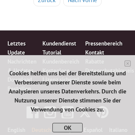
Zurück
Nach vorne
Letztes
Kundendienst
Pressenbereich
Update
Tutorial
Kontakt
Nachrichten
Kundenbereich
Rabatte
& Updates
Kostenlose
Datenschutzhinweis
Cookies helfen uns bei der Bereitstellung und
Download
Lizenz sichern!
Verbesserung unserer Dienste sowie beim
Bestellen
Analysieren unseres Datenverkehrs. Durch die
Nutzung unserer Dienste stimmen Sie der
Verwendung von Cookies zu.
OK
English
Deutsch
Français
Español
Italiano