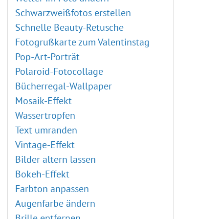
Verzerrungseffekte
Eingebaute Plugins
Schwarzweißfotos erstellen
Weichzeichnen-Effekte
Externe Plugins
Schnelle Beauty-Retusche
Points-Plugin
Fotogrußkarte zum Valentinstag
Enhancer-Plugin
Pop-Art-Porträt
Neon-Plugin
Polaroid-Fotocollage
NatureArt-Plugin
Bücherregal-Wallpaper
LightShop-Plugin
Mosaik-Effekt
HDRFactory-Plugin
Wassertropfen
AirBrush-Plugin
Text umranden
Ausrichten-Optionen
Vintage-Effekt
Schwarz-weiß-Korrektur
Bilder altern lassen
Schwellenwert-Korrektur
Bokeh-Effekt
Umkehren-Korrektur
Farbton anpassen
Farbton/Sättigung
Augenfarbe ändern
Helligkeit/Kontrast
Brille entfernen