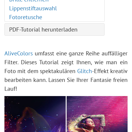
Gradationskurven
Lippenstiftauswahl
Tonwertkorrektur
Fotoretusche
Bildgrößenbearbeitung
Neuronale Filter (AI)
PDF-Tutorial herunterladen
Installation unter Windows
Installation unter Mac
AliveColors
umfasst eine ganze Reihe auffälliger
Filter. Dieses Tutorial zeigt Ihnen, wie man ein
Foto mit dem spektakulären
Glitch
-Effekt kreativ
bearbeiten kann. Lassen Sie Ihrer Fantasie freien
Lauf!