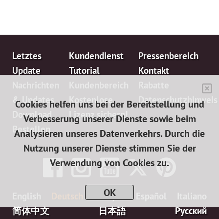
Letztes
Kundendienst
Pressenbereich
Update
Tutorial
Kontakt
Nachrichten
Kundenbereich
Rabatte
& Updates
Kostenlose
Datenschutzhinweis
Cookies helfen uns bei der Bereitstellung und
Download
Lizenz sichern!
Verbesserung unserer Dienste sowie beim
Bestellen
Analysieren unseres Datenverkehrs. Durch die
Nutzung unserer Dienste stimmen Sie der
Verwendung von Cookies zu.
OK
English
Deutsch
Français
Español
Italiano
简体中文
日本語
Pусский