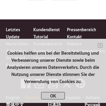
Letztes
Kundendienst
Pressenbereich
Update
Tutorial
Kontakt
Nachrichten
Kundenbereich
Rabatte
& Updates
Kostenlose
Datenschutzhinweis
Cookies helfen uns bei der Bereitstellung und
Download
Lizenz sichern!
Verbesserung unserer Dienste sowie beim
Bestellen
Analysieren unseres Datenverkehrs. Durch die
Nutzung unserer Dienste stimmen Sie der
Verwendung von Cookies zu.
OK
English
Deutsch
Français
Español
Italiano
简体中文
日本語
Pусский