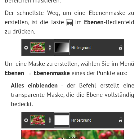
Bereichen maskieren.
Form bearbeiten
Tonwertkorrektur
Stilisierung
Dunkles Foto aufhellen
Form füllen
Bildgrößenbearbeitung
Der schnellste Weg, um eine Ebenenmaske zu
Texturfüllung
Gesichts- und Körperformung
Kontur für Formen zuweisen
Neuronale Filter (AI)
erstellen, ist die Taste
im
Ebenen
-Bedienfeld
Schlüsselfarben
Wetter im Foto ändern
Installation unter Windows
zu drücken.
Eingebaute Plugins
Schwarzweißfotos erstellen
Installation unter Mac
Externe Plugins
Schnelle Beauty-Retusche
Fotogrußkarte zum Valentinstag
Um eine Maske zu erstellen, wählen Sie im Menü
Pop-Art-Porträt
Ebenen → Ebenenmaske
eines der Punkte aus:
Polaroid-Fotocollage
Bücherregal-Wallpaper
Alles einblenden
- der Befehl erstellt eine
Mosaik-Effekt
transparente Maske, die die Ebene vollständig
Wassertropfen
bedeckt.
Text umranden
Vintage-Effekt
Bilder altern lassen