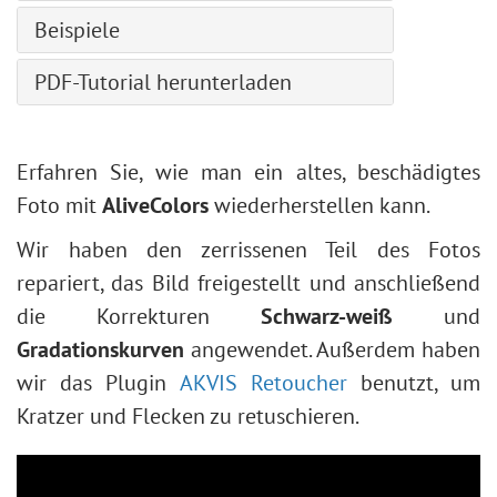
Farbe ersetzen
Verwischwerkzeug
Abgerundetes-Rechteck
Allgemeine Einstellungen
Rauschen
Beispiele
Freistellen
Wischfinger
Tonwertangleichung
Ellipse
Tonwertkurve
Sonstige Effekte
Perspektivisches Freistellen
Aufhellen
Tilt-Shift-Effekt
Kreissektor
PDF-Tutorial herunterladen
Detailstufe
Seite aufrollen
Transformieren
Abdunkeln
Benutzerdefinierte Pinsel erstellen
Dreieck
HSL/Graustufen
Vergröbern
Pipette
Sättigung
Foto Pop machen
Polygon
Objektivkorrektur
Rendern
Hand
Erweiterte Einstellungen
Teilweise Entsättigung
Erfahren Sie, wie man ein altes, beschädigtes
Stern
Presets
Tiefen & Lichter
Zoom
Steingravur-Effekt
Foto mit
AliveColors
wiederherstellen kann.
Linienzeichner
Scharfzeichnen
Kreativer Glitch-Effekt
Form bearbeiten
Wir haben den zerrissenen Teil des Fotos
Stilisierung
Dunkles Foto aufhellen
Form füllen
repariert, das Bild freigestellt und anschließend
Texturfüllung
Gesichts- und Körperformung
Kontur für Formen zuweisen
die Korrekturen
Schwarz-weiß
und
Schlüsselfarben
Wetter im Foto ändern
Gradationskurven
angewendet. Außerdem haben
Eingebaute Plugins
Schwarzweißfotos erstellen
wir das Plugin
AKVIS Retoucher
benutzt, um
Externe Plugins
Schnelle Beauty-Retusche
Kratzer und Flecken zu retuschieren.
Fotogrußkarte zum Valentinstag
Pop-Art-Porträt