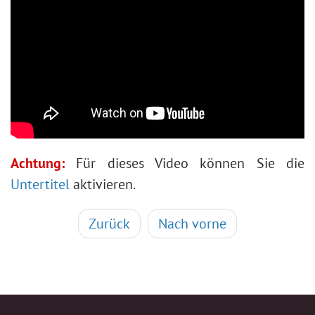
Polaroid-Fotocollage
Bücherregal-Wallpaper
Mosaik-Effekt
Wassertropfen
Text umranden
Vintage-Effekt
Bilder altern lassen
Bokeh-Effekt
Achtung:
Für dieses Video können Sie die
Farbton anpassen
Untertitel
aktivieren.
Augenfarbe ändern
Brille entfernen
Zurück
Nach vorne
Lippenstiftauswahl
Fotoretusche