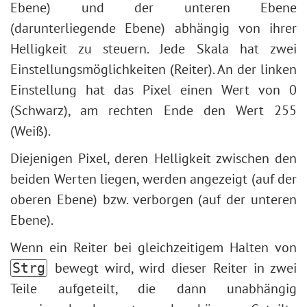
Form bearbeiten
Tonwertkorrektur
Ebene) und der unteren Ebene
Stilisierung
Dunkles Foto aufhellen
Form füllen
Bildgrößenbearbeitung
(darunterliegende Ebene) abhängig von ihrer
Texturfüllung
Gesichts- und Körperformung
Kontur für Formen zuweisen
Neuronale Filter (AI)
Helligkeit zu steuern. Jede Skala hat zwei
Schlüsselfarben
Wetter im Foto ändern
Installation unter Windows
Einstellungsmöglichkeiten (Reiter). An der linken
Eingebaute Plugins
Schwarzweißfotos erstellen
Installation unter Mac
Einstellung hat das Pixel einen Wert von 0
Externe Plugins
Schnelle Beauty-Retusche
(Schwarz), am rechten Ende den Wert 255
Fotogrußkarte zum Valentinstag
(Weiß).
Pop-Art-Porträt
Diejenigen Pixel, deren Helligkeit zwischen den
Polaroid-Fotocollage
beiden Werten liegen, werden angezeigt (auf der
Bücherregal-Wallpaper
oberen Ebene) bzw. verborgen (auf der unteren
Mosaik-Effekt
Ebene).
Wassertropfen
Text umranden
Wenn ein Reiter bei gleichzeitigem Halten von
Vintage-Effekt
bewegt wird, wird dieser Reiter in zwei
Strg
Bilder altern lassen
Teile aufgeteilt, die dann unabhängig