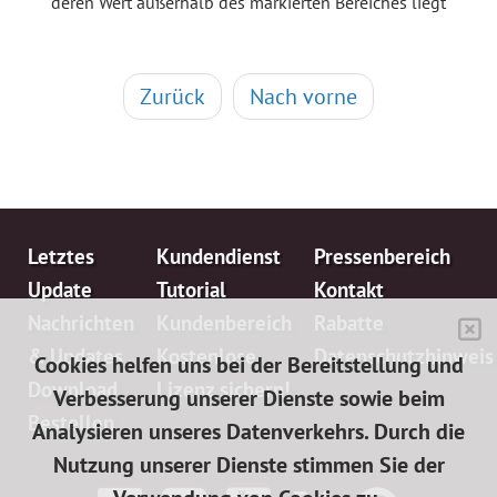
deren Wert außerhalb des markierten Bereiches liegt
Zurück
Nach vorne
Letztes
Kundendienst
Pressenbereich
Update
Tutorial
Kontakt
Nachrichten
Kundenbereich
Rabatte
& Updates
Kostenlose
Datenschutzhinweis
Cookies helfen uns bei der Bereitstellung und
Download
Lizenz sichern!
Verbesserung unserer Dienste sowie beim
Bestellen
Analysieren unseres Datenverkehrs. Durch die
Nutzung unserer Dienste stimmen Sie der