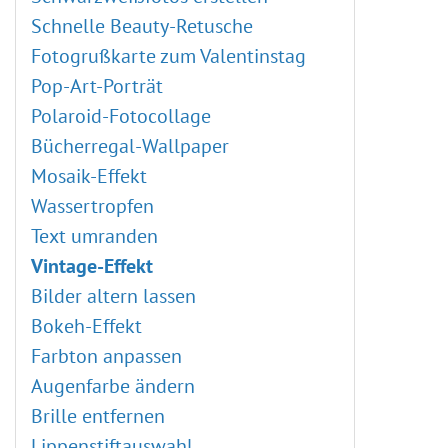
Weichzeichnen-Effekte
Externe Plugins
Schnelle Beauty-Retusche
Points-Plugin
Fotogrußkarte zum Valentinstag
Enhancer-Plugin
Pop-Art-Porträt
Neon-Plugin
Polaroid-Fotocollage
NatureArt-Plugin
Bücherregal-Wallpaper
LightShop-Plugin
Mosaik-Effekt
HDRFactory-Plugin
Wassertropfen
AirBrush-Plugin
Text umranden
Ausrichten-Optionen
Vintage-Effekt
Schwarz-weiß-Korrektur
Bilder altern lassen
Schwellenwert-Korrektur
Bokeh-Effekt
Umkehren-Korrektur
Farbton anpassen
Farbton/Sättigung
Augenfarbe ändern
Helligkeit/Kontrast
Brille entfernen
Gradationskurven
Lippenstiftauswahl