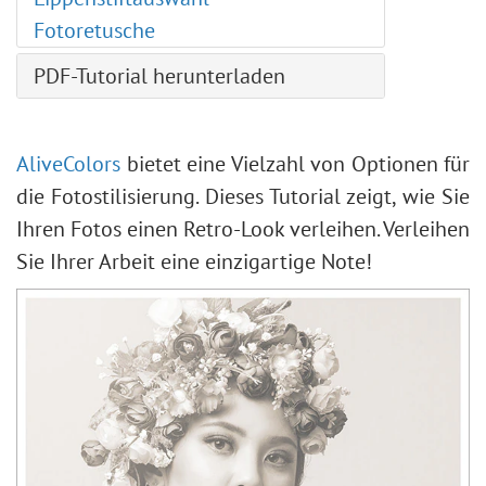
Tonwertkorrektur
Fotoretusche
Bildgrößenbearbeitung
Neuronale Filter (AI)
PDF-Tutorial herunterladen
Installation unter Windows
Installation unter Mac
AliveColors
bietet eine Vielzahl von Optionen für
die Fotostilisierung. Dieses Tutorial zeigt, wie Sie
Ihren Fotos einen Retro-Look verleihen. Verleihen
Sie Ihrer Arbeit eine einzigartige Note!