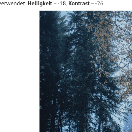
verwendet:
Helligkeit
= -18,
Kontrast
= -26.