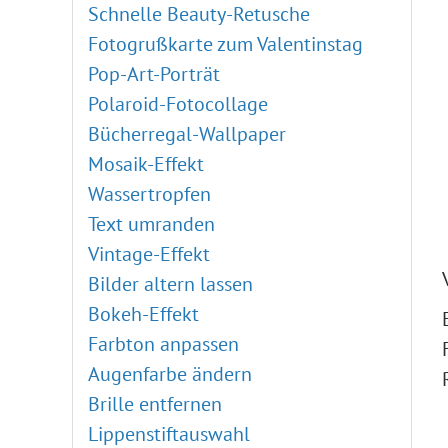
Externe Plugins
Schnelle Beauty-Retusche
Points-Plugin
Fotogrußkarte zum Valentinstag
Enhancer-Plugin
Pop-Art-Porträt
Neon-Plugin
Polaroid-Fotocollage
NatureArt-Plugin
Bücherregal-Wallpaper
LightShop-Plugin
Mosaik-Effekt
HDRFactory-Plugin
Wassertropfen
AirBrush-Plugin
Text umranden
Ausrichten-Optionen
Vintage-Effekt
Schwarz-weiß-Korrektur
Bilder altern lassen
Schwellenwert-Korrektur
Bokeh-Effekt
Umkehren-Korrektur
Farbton anpassen
Farbton/Sättigung
Augenfarbe ändern
Helligkeit/Kontrast
Brille entfernen
Gradationskurven
Lippenstiftauswahl
Tonwertkorrektur