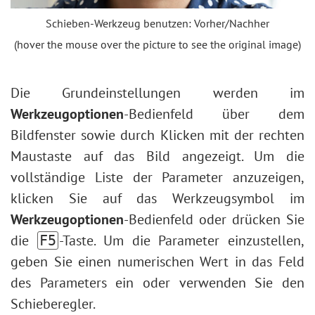
Tonwertkorrektur
Bilder altern lassen
Schieben-Werkzeug benutzen: Vorher/Nachher
Bildgrößenbearbeitung
Bokeh-Effekt
(hover the mouse over the picture to see the original image)
Neuronale Filter (AI)
Farbton anpassen
Installation unter Windows
Augenfarbe ändern
Installation unter Mac
Die Grundeinstellungen werden im
Brille entfernen
Werkzeugoptionen
-Bedienfeld über dem
Lippenstiftauswahl
Bildfenster sowie durch Klicken mit der rechten
Fotoretusche
Maustaste auf das Bild angezeigt. Um die
vollständige Liste der Parameter anzuzeigen,
klicken Sie auf das Werkzeugsymbol im
Werkzeugoptionen
-Bedienfeld oder drücken Sie
die
-Taste. Um die Parameter einzustellen,
F5
geben Sie einen numerischen Wert in das Feld
des Parameters ein oder verwenden Sie den
Schieberegler.