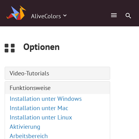
0
AliveColors
Optionen
Video-Tutorials
Pfadtext-Werkzeug
Funktionsweise
Comic-Porträt
Installation unter Windows
Benutzerdefinierte Pinsel erstellen
Installation unter Mac
ABR-Pinsel laden
Installation unter Linux
LUT-Editor
Aktivierung
Einstellungsebenen
Arbeitsbereich