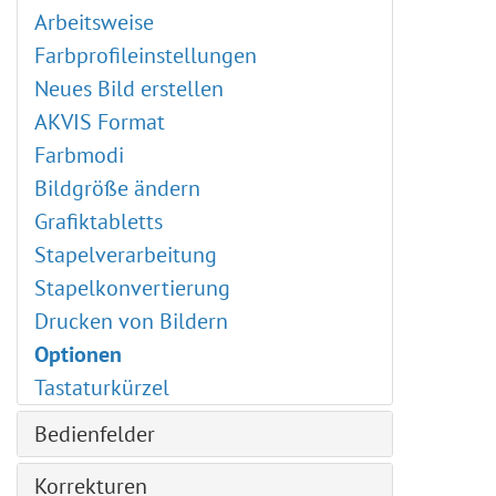
Bilder zuschneiden
Arbeitsweise
Stapelverarbeitung
Farbprofileinstellungen
Ton- und Farbkorrekturen
Neues Bild erstellen
Bilder kombinieren: Emersion
AKVIS Format
Aquarellporträt
Farbmodi
Superhelden-Poster
Bildgröße ändern
Comic-Zeichnungen
Grafiktabletts
Leuchtende Illustration
Stapelverarbeitung
Stempel-Tool kreativ anwenden
Stapelkonvertierung
Person ausschneiden
Drucken von Bildern
Chroma-Key verwenden
Optionen
Bildhintergrund ändern
Tastaturkürzel
Partikel & fließende Linien
Bedienfelder
Pastell-Kunstwerk
Künstlerische Plugins
Navigator
Korrekturen