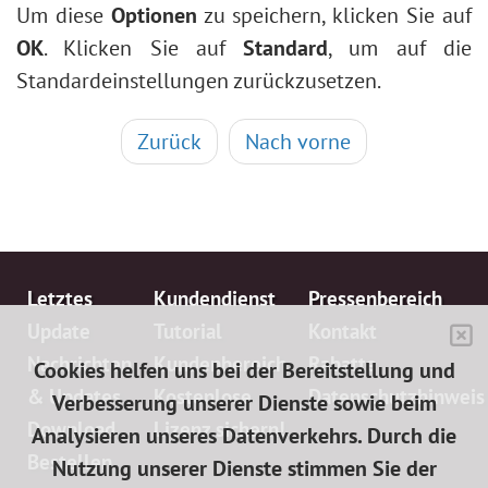
Um diese
Optionen
zu speichern, klicken Sie auf
ОК
. Klicken Sie auf
Standard
, um auf die
Standardeinstellungen zurückzusetzen.
Zurück
Nach vorne
Letztes
Kundendienst
Pressenbereich
Update
Tutorial
Kontakt
Nachrichten
Kundenbereich
Rabatte
Cookies helfen uns bei der Bereitstellung und
& Updates
Kostenlose
Datenschutzhinweis
Verbesserung unserer Dienste sowie beim
Download
Lizenz sichern!
Analysieren unseres Datenverkehrs. Durch die
Bestellen
Nutzung unserer Dienste stimmen Sie der