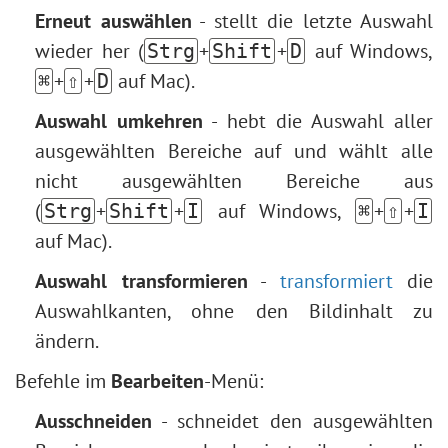
Tonwertkorrektur
Erneut auswählen
- stellt die letzte Auswahl
Mosaik-Effekt
Bildgrößenbearbeitung
wieder her (
+
+
auf Windows,
Strg
Shift
D
Wassertropfen
Neuronale Filter (AI)
+
+
auf Mac).
⌘
⇧
D
Text umranden
Installation unter Windows
Vintage-Effekt
Auswahl umkehren
- hebt die Auswahl aller
Installation unter Mac
Bilder altern lassen
ausgewählten Bereiche auf und wählt alle
Bokeh-Effekt
nicht ausgewählten Bereiche aus
Farbton anpassen
(
+
+
auf Windows,
+
+
Strg
Shift
I
⌘
⇧
I
Augenfarbe ändern
auf Mac).
Brille entfernen
Auswahl transformieren
-
transformiert
die
Lippenstiftauswahl
Auswahlkanten, ohne den Bildinhalt zu
Fotoretusche
ändern.
Befehle im
Bearbeiten
-Menü:
Ausschneiden
- schneidet den ausgewählten