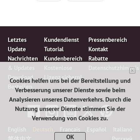
Letztes
Kundendienst
Pressenbereich
Update
Tutorial
Kontakt
Nachrichten
Kundenbereich
Rabatte
& Updates
Kostenlose
Datenschutzhinweis
Download
Lizenz sichern!
Cookies helfen uns bei der Bereitstellung und
Bestellen
Verbesserung unserer Dienste sowie beim
Analysieren unseres Datenverkehrs. Durch die
Nutzung unserer Dienste stimmen Sie der
Verwendung von Cookies zu.
English
Deutsch
Français
Español
Italiano
OK
简体中文
日本語
Pусский