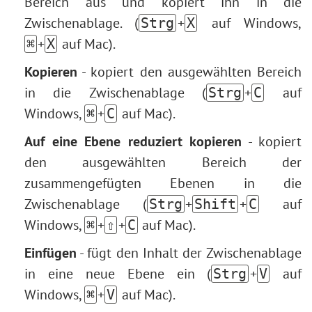
Bereich aus und kopiert ihn in die
Zwischenablage. (
+
auf Windows,
Strg
X
+
auf Mac).
⌘
X
Kopieren
- kopiert den ausgewählten Bereich
in die Zwischenablage (
+
auf
Strg
C
Windows,
+
auf Mac).
⌘
C
Auf eine Ebene reduziert kopieren
- kopiert
den ausgewählten Bereich der
zusammengefügten Ebenen in die
Zwischenablage (
+
+
auf
Strg
Shift
C
Windows,
+
+
auf Mac).
⌘
⇧
C
Einfügen
- fügt den Inhalt der Zwischenablage
in eine neue Ebene ein (
+
auf
Strg
V
Windows,
+
auf Mac).
⌘
V