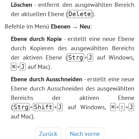
Löschen
- entfernt den ausgewählten Bereich
der aktuellen Ebene (
).
Delete
Befehle im Menü
Ebenen → Neu
:
Ebene durch Kopie
- erstellt eine neue Ebene
durch Kopieren des ausgewählten Bereichs
der aktiven Ebene (
+
auf Windows,
Strg
J
+
auf Mac).
⌘
J
Ebene durch Ausschneiden
- erstellt eine neue
Ebene durch Ausschneiden des ausgewählten
Bereichs der aktiven Ebene
(
+
+
auf Windows,
+
+
Strg
Shift
J
⌘
⇧
J
auf Mac).
Zurück
Nach vorne