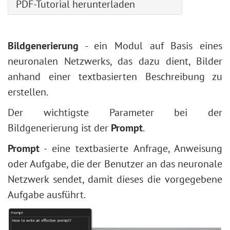
Kreissektor
Stilisierungseffekte
PDF-Tutorial herunterladen
Detailstufe
Schlüsselfarben
Transformieren
Abdunkeln
Benutzerdefinierte Pinsel erstellen
Dreieck
Verzerrungseffekte
HSL/Graustufen
Eingebaute Plugins
Pipette
Sättigung
Foto Pop machen
Polygon
Weichzeichnen-Effekte
Objektivkorrektur
Externe Plugins
Hand
Erweiterte Einstellungen
Teilweise Entsättigung
Bildgenerierung
- ein Modul auf Basis eines
Stern
Points-Plugin
Presets
Zoom
Steingravur-Effekt
neuronalen Netzwerks, das dazu dient, Bilder
Linienzeichner
Enhancer-Plugin
Kreativer Glitch-Effekt
anhand einer textbasierten Beschreibung zu
Form bearbeiten
Neon-Plugin
Dunkles Foto aufhellen
erstellen.
Form füllen
NatureArt-Plugin
Gesichts- und Körperformung
Kontur für Formen zuweisen
LightShop-Plugin
Der wichtigste Parameter bei der
Wetter im Foto ändern
HDRFactory-Plugin
Bildgenerierung ist der
Prompt
.
Schwarzweißfotos erstellen
AirBrush-Plugin
Prompt
- eine textbasierte Anfrage, Anweisung
Schnelle Beauty-Retusche
Ausrichten-Optionen
oder Aufgabe, die der Benutzer an das neuronale
Fotogrußkarte zum Valentinstag
Schwarz-weiß-Korrektur
Netzwerk sendet, damit dieses die vorgegebene
Pop-Art-Porträt
Schwellenwert-Korrektur
Aufgabe ausführt.
Polaroid-Fotocollage
Umkehren-Korrektur
Bücherregal-Wallpaper
Farbton/Sättigung
Mosaik-Effekt