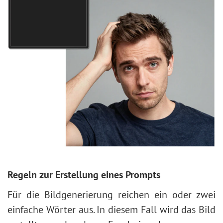
Helligkeit/Kontrast
Wassertropfen
Gradationskurven
Text umranden
Tonwertkorrektur
Vintage-Effekt
Bildgrößenbearbeitung
Bilder altern lassen
Neuronale Filter (AI)
Bokeh-Effekt
Installation unter Windows
Farbton anpassen
Installation unter Mac
Augenfarbe ändern
Brille entfernen
Lippenstiftauswahl
Fotoretusche
Regeln zur Erstellung eines Prompts
Für die Bildgenerierung reichen ein oder zwei
einfache Wörter aus. In diesem Fall wird das Bild