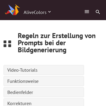
0
AliveColors
Regeln zur Erstellung von
Prompts bei der
Bildgenerierung
Video-Tutorials
Pfadtext-Werkzeug
Funktionsweise
Comic-Porträt
Installation unter Windows
Bedienfelder
Benutzerdefinierte Pinsel erstellen
Installation unter Mac
ABR-Pinsel laden
Navigator
Korrekturen
Installation unter Linux