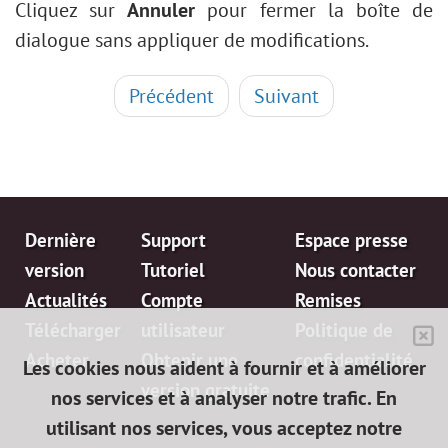
Cliquez sur
Annuler
pour fermer la boîte de
dialogue sans appliquer de modifications.
Précédent
Suivant
Dernière
Support
Espace presse
version
Tutoriel
Nous contacter
Actualités
Compte
Remises
Télécharger
utilisateur
Politique de
Acheter
Obtenir une
confidentialité
Les cookies nous aident à fournir et à améliorer
version gratuite
nos services et à analyser notre trafic. En
utilisant nos services, vous acceptez notre